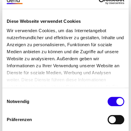
Die Projektentwickler werden dann in den zwanzig
Liegenschaften eine Orientierungsberatung
durchführen und prüfen, inwiefern sich die
Diese Webseite verwendet Cookies
Liegenschaften für
ESC
eignen. Die zehn
Wir verwenden Cookies, um das Internetangebot
Kommunen und Bundesländer, die als
nutzerfreundlicher und effektiver zu gestalten, Inhalte und
Modellprojekte in das Energiespar-Contracting
Anzeigen zu personalisieren, Funktionen für soziale
einsteigen, werden dann über die nächsten
Medien anbieten zu können und die Zugriffe auf unsere
zweieinhalb Jahre eng durch die Projektentwickler
Website zu analysieren. Außerdem geben wir
begleitet: von anfänglicher Beratung, über die
Informationen zu Ihrer Verwendung unserer Website an
Ausschreibung des ESC, die Vergabe und
Dienste für soziale Medien, Werbung und Analysen
Umsetzung bis hin zur Erfolgsbewertung der
weiter. Diese Dienste führen diese Informationen
umgesetzten Maßnahmen.
möglicherweise mit weiteren Daten zusammen, die Sie
ihnen bereitgestellt haben oder die Sie im Rahmen Ihrer
Einwilligungsauswahl
Nutzung der Dienste gesammelt haben.
Notwendig
Vorbilder & Orientierungshilfe
Als Leuchtturmprojekte sollen die Modellprojekte
Präferenzen
Vorbilder und Orientierungshilfe für andere