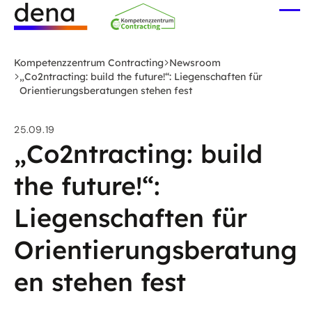
Zum
Me
Hauptinhalt
öff
Logo
springen
Deutsche
Kompetenzzentrum Contracting
Newsroom
Energie-
„Co2ntracting: build the future!“: Liegenschaften für
Orientierungsberatungen stehen fest
Agentur
(dena)
-
25.09.19
„Co2ntracting: build
zur
Startseite
the future!“:
Liegenschaften für
Orientierungsberatung
en stehen fest