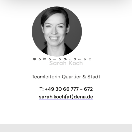
©
Ho
fotog
a
r
fen
f
Sarah Koch
Teamleiterin Quartier & Stadt
T: +49 30 66 777 - 672
sarah.koch(at)dena.de