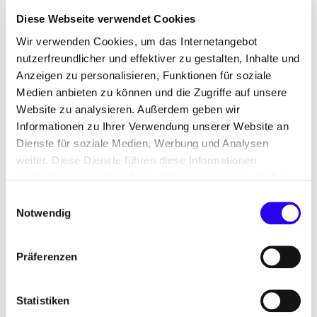
Konstanz am dena-Modellvorhaben "Co2ntracting:
Diese Webseite verwendet Cookies
build the future!" teil. Für die Auswahl von
Wir verwenden Cookies, um das Internetangebot
Gebäuden mit besonders hohem
nutzerfreundlicher und effektiver zu gestalten, Inhalte und
Energieverbrauch und teils 30 Jahre alten
Anzeigen zu personalisieren, Funktionen für soziale
Heizungsanlagen erhofft sich die Stadt eine zügige
Medien anbieten zu können und die Zugriffe auf unsere
Abhilfe - im Sinne des Klimaschutzes, des
Website zu analysieren. Außerdem geben wir
Nutzungskomforts und des Werterhalts der
Informationen zu Ihrer Verwendung unserer Website an
Gebäude.
Dienste für soziale Medien, Werbung und Analysen
weiter. Diese Dienste führen diese Informationen
möglicherweise mit weiteren Daten zusammen, die Sie
ihnen bereitgestellt haben oder die Sie im Rahmen Ihrer
Einwilligungsauswahl
Nutzung der Dienste gesammelt haben.
Notwendig
Präferenzen
Statistiken