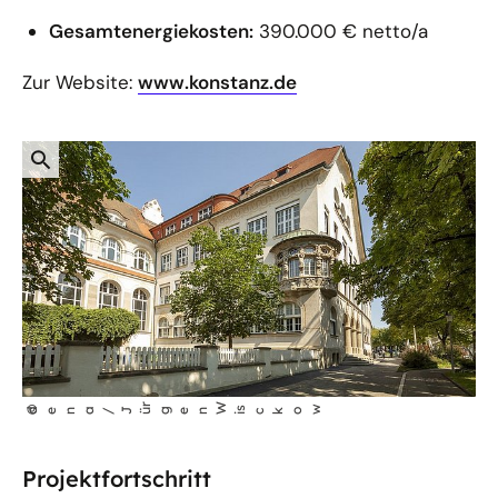
Gesamtenergiekosten:
390.000 € netto/a
Zur Website:
www.konstanz.de
öffnet
r
W
w
©
dena/Jü
gen
i
s
cko
Bild
in
Projektfortschritt
einer