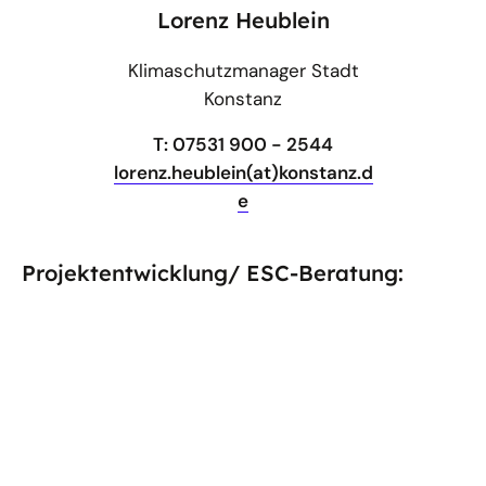
Lorenz Heublein
Klimaschutzmanager Stadt
Konstanz
T: 07531 900 - 2544
lorenz.heublein(at)konstanz.d
e
Projektentwicklung/ ESC-Beratung:
SPIE Energy Solutions
GmbH
(BAFA-Zulassung vorhanden)
T: 0711-88020 206
maria.faus-