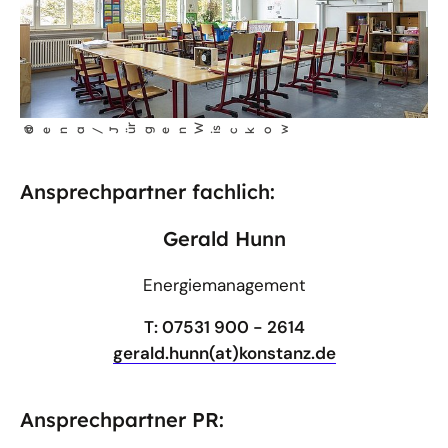
öffnet
r
W
w
©
dena/Jü
gen
i
s
cko
Bild
in
Ansprechpartner fachlich:
einer
vergrößerten
Gerald Hunn
Darstellung
Energiemanagement
T: 07531 900 - 2614
gerald.hunn(at)konstanz.de
Ansprechpartner PR: