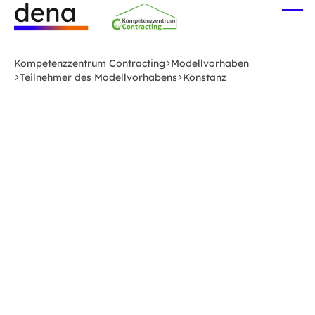
Zum
Me
Hauptinhalt
öff
Logo
springen
Deutsche
Kompetenzzentrum Contracting
Modellvorhaben
Energie-
Teilnehmer des Modellvorhabens
Konstanz
Agentur
(dena)
-
zur
Startseite