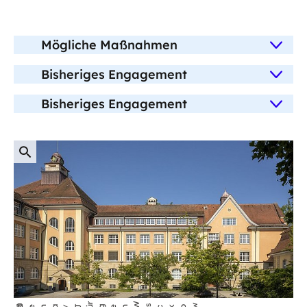
Mögliche Maßnahmen
Bisheriges Engagement
Bisheriges Engagement
öffnet
r
W
w
©
dena/Jü
gen
i
s
cko