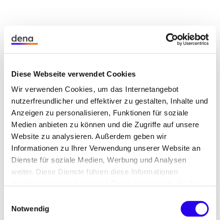
Überblick
Verwaltungsebene:
Landkreis
Diese Webseite verwendet Cookies
Bundesland:
Baden-Württemberg
Wir verwenden Cookies, um das Internetangebot
Einwohnerzahl:
224.200 (Stand: Dezember
nutzerfreundlicher und effektiver zu gestalten, Inhalte und
2023)
Anzeigen zu personalisieren, Funktionen für soziale
Medien anbieten zu können und die Zugriffe auf unsere
Website zu analysieren. Außerdem geben wir
Informationen zu Ihrer Verwendung unserer Website an
Dienste für soziale Medien, Werbung und Analysen
weiter. Diese Dienste führen diese Informationen
Basisdaten
möglicherweise mit weiteren Daten zusammen, die Sie
ihnen bereitgestellt haben oder die Sie im Rahmen Ihrer
Einwilligungsauswahl
Nutzung der Dienste gesammelt haben.
Notwendig
Beteiligt mit