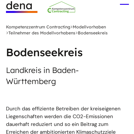
Zum
Me
Hauptinhalt
öff
Logo
springen
Deutsche
Kompetenzzentrum Contracting
Modellvorhaben
Energie-
Teilnehmer des Modellvorhabens
Bodenseekreis
Agentur
(dena)
Bodenseekreis
-
zur
Landkreis in Baden-
Startseite
Württemberg
Durch das effiziente Betreiben der kreiseigenen
Liegenschaften werden die CO2-Emissionen
dauerhaft reduziert und so ein Beitrag zum
Erreichen der ambitionierten Klimaschutzziele