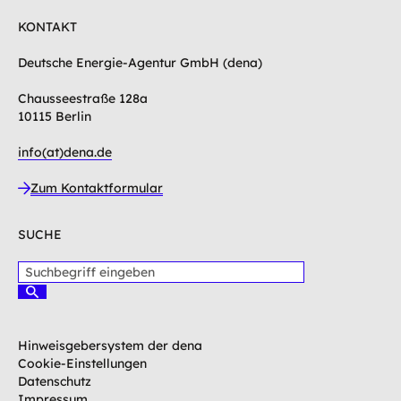
KONTAKT
Deutsche Energie-Agentur GmbH (dena)
Chausseestraße 128a
10115 Berlin
info(at)dena.de
Zum Kontaktformular
SUCHE
S
u
S
c
u
c
h
h
b
Hinweisgebersystem der dena
e
e
n
Cookie-Einstellungen
g
Datenschutz
r
Impressum