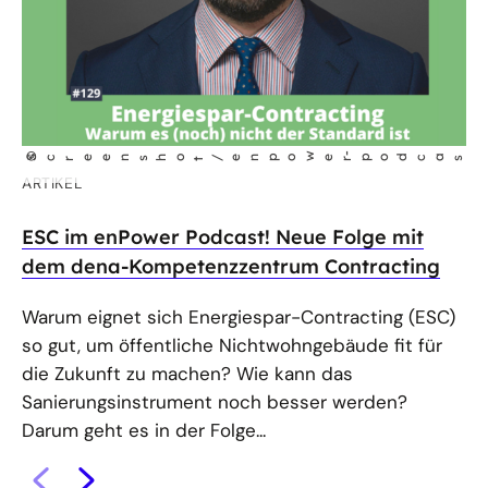
AR
Je
©
w
M
Screenshot/enpo
er
-podcast
.de/Ho
fotog
r
a
f
ARTIKEL
Da
ESC im enPower Podcast! Neue Folge mit
fu
dem dena-Kompetenzzentrum Contracting
im
no
Warum eignet sich Energiespar-Contracting (ESC)
30
so gut, um öffentliche Nichtwohngebäude fit für
die Zukunft zu machen? Wie kann das
Sanierungsinstrument noch besser werden?
Darum geht es in der Folge...