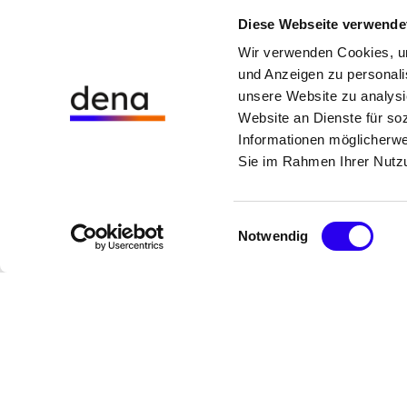
(Teil 1)
Diese Webseite verwende
Wir verwenden Cookies, um 
und Anzeigen zu personalis
unsere Website zu analysi
Website an Dienste für so
Informationen möglicherwe
Sie im Rahmen Ihrer Nutz
Diese Inhalte können nicht angezeigt 
Einwilligungsauswahl
da die Marketing-Cookies abgelehnt w
Notwendig
Klicken Sie
hier
, um die Cookies 
akzeptieren und den Inhalt anzuzei
gehe
Folgen Sie uns auf
nach
Youtube
oben