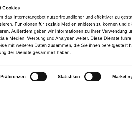
(Teil 2)
(Teil
t Cookies
das Internetangebot nutzerfreundlicher und effektiver zu gestal
ieren, Funktionen für soziale Medien anbieten zu können und die
eren. Außerdem geben wir Informationen zu Ihrer Verwendung u
ziale Medien, Werbung und Analysen weiter. Diese Dienste führe
ise mit weiteren Daten zusammen, die Sie ihnen bereitgestellt h
ung der Dienste gesammelt haben.
werden,
Diese Inhalte können nicht angezeigt werden,
Diese 
urden.
da die Marketing-Cookies abgelehnt wurden.
da di
Präferenzen
Statistiken
Marketin
zu
Klicken Sie
hier
, um die Cookies zu
K
gen!
akzeptieren und den Inhalt anzuzeigen!
akz