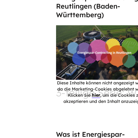
Reutlingen (Baden-
Württemberg)
Diese Inhalte können nicht angezeigt 
3-teilige Serie: 
da die Marketing-Cookies abgelehnt w
Klicken Sie
hier
, um die Cookies 
akzeptieren und den Inhalt anzuzei
Was ist Energiespar-