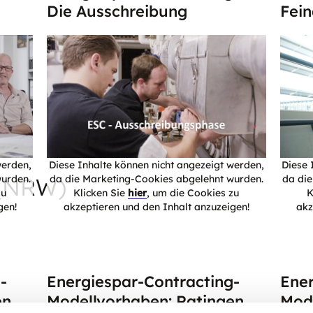
Die Ausschreibung
Fein
werden,
Diese Inhalte können nicht angezeigt werden,
Diese 
 (NRW)
urden.
da die Marketing-Cookies abgelehnt wurden.
da di
zu
Klicken Sie
hier
, um die Cookies zu
K
gen!
akzeptieren und den Inhalt anzuzeigen!
akz
-
Energiespar-Contracting-
Ener
en
Modellvorhaben: Ratingen
Mode