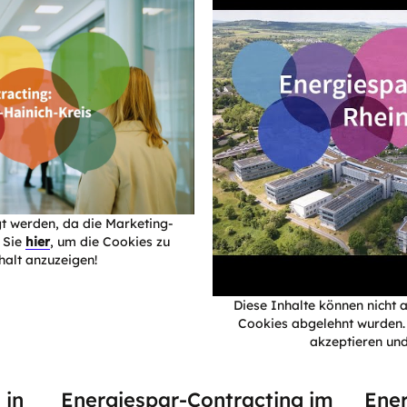
gt werden, da die Marketing-
 Sie
hier
, um die Cookies zu
halt anzuzeigen!
Diese Inhalte können nicht 
Cookies abgelehnt wurden.
akzeptieren und
 in
Energiespar-Contracting im
Ener