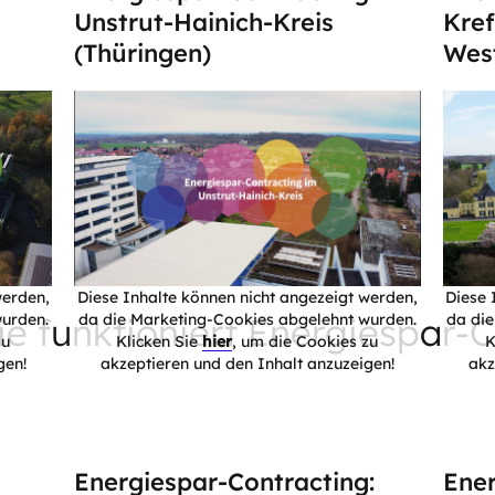
Unstrut-Hainich-Kreis
Kref
(Thüringen)
West
werden,
Diese Inhalte können nicht angezeigt werden,
Diese 
Wie funktioniert Energiespar-
urden.
da die Marketing-Cookies abgelehnt wurden.
da di
zu
Klicken Sie
hier
, um die Cookies zu
K
gen!
akzeptieren und den Inhalt anzuzeigen!
akz
Energiespar-Contracting:
Ener