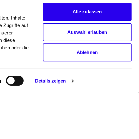
 3)
Alle zulassen
ten, Inhalte
 Zugriffe auf
Auswahl erlauben
nserer
n diese
aben oder die
Ablehnen
Inhalte können nicht angezeigt werden,
e Marketing-Cookies abgelehnt wurden.
g
Details zeigen
licken Sie
hier
, um die Cookies zu
eptieren und den Inhalt anzuzeigen!