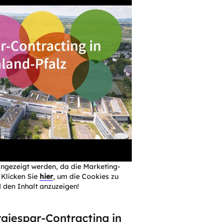
angezeigt werden, da die Marketing-
 Klicken Sie
hier
, um die Cookies zu
 den Inhalt anzuzeigen!
giespar-Contracting in