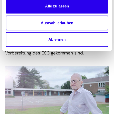
des ESC.
Alle zulassen
In der Auftaktfolge berichten Michael Heck (Dipl.-
Ing. Architekt, Energiebeauftragter der Stadt
Auswahl erlauben
Ratingen) und Jürgen Holper (ESC-Berater für
Ratingen, Geschäftsführer ECO2
Energieconsulting), was bisher in Ratingen passiert
Ablehnen
ist und wie weit sie inzwischen mit der
Vorbereitung des ESC gekommen sind.