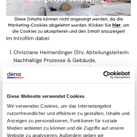
Diese Inhalte können nicht angezeigt werden, da die
Marketing-Cookies abgelehnt wurden. Klicken Sie
hier
, um
die Cookies zu akzeptieren und den Inhalt anzuzeigen!
Im Introfilm dabei:
Christiane Heimerdinger (Stv. Abteilungsleiterin
Nachhaltige Prozesse & Gebäude,
Energieagentur Rheinland-Pfalz),
Marko Gebauer (Technisches
Gebäudemanagement/
Klimaschutzmanagement, Landkreis
Diese Webseite verwendet Cookies
Mecklenburgische Seenplatte),
Wir verwenden Cookies, um das Internetangebot
nutzerfreundlicher und effektiver zu gestalten, Inhalte und
Peter Pissulla (Competence Center
Anzeigen zu personalisieren, Funktionen für soziale
Energiemanagement, Landesbetrieb
Medien anbieten zu können und die Zugriffe auf unsere
Liegenschafts- und Baubetreuung (LBB)) und
Website zu analysieren. Außerdem geben wir