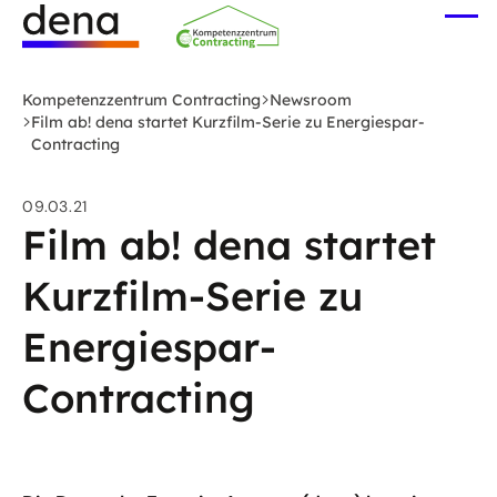
Zum
Me
Hauptinhalt
öff
Logo
springen
Deutsche
Kompetenzzentrum Contracting
Newsroom
Energie-
Film ab! dena startet Kurzfilm-Serie zu Energiespar-
Contracting
Agentur
(dena)
-
09.03.21
Film ab! dena startet
zur
Startseite
Kurzfilm-Serie zu
Energiespar-
Contracting