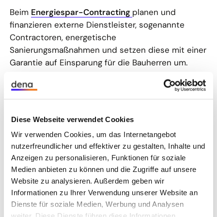
Beim
Energiespar-Contracting
planen und
finanzieren externe Dienstleister, sogenannte
Contractoren, energetische
Sanierungsmaßnahmen und setzen diese mit einer
Garantie auf Einsparung für die Bauherren um.
Außerdem kümmern sie sich, wenn gewünscht, um
die Instandhaltung der Technik und eine
optimierte Betriebsführung. Für die Dienstleistung
Diese Webseite verwendet Cookies
und getätigte Investitionen erhalten sie einen Teil
der Kosteneinsparung. Das finanzielle Risiko sowie
Wir verwenden Cookies, um das Internetangebot
nutzerfreundlicher und effektiver zu gestalten, Inhalte und
die Organisation und Umsetzung der
Anzeigen zu personalisieren, Funktionen für soziale
Einsparmöglichkeiten liegen allein beim
Medien anbieten zu können und die Zugriffe auf unsere
Energiedienstleister.
Website zu analysieren. Außerdem geben wir
Informationen zu Ihrer Verwendung unserer Website an
Die Teilnehmer des
dena-Modellvorhabens
Dienste für soziale Medien, Werbung und Analysen
„Co
ntracting: build the future!“
profitieren von
2
weiter. Diese Dienste führen diese Informationen