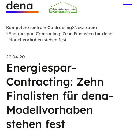
Zum
Me
Hauptinhalt
öff
Logo
springen
Deutsche
Kompetenzzentrum Contracting
Newsroom
Energie-
Energiespar-Contracting: Zehn Finalisten für dena-
Modellvorhaben stehen fest
Agentur
(dena)
-
22.04.20
Energiespar-
zur
Startseite
Contracting: Zehn
Finalisten für dena-
Modellvorhaben
stehen fest