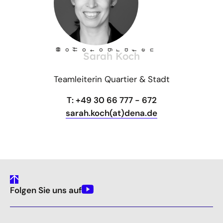
©
Ho
fotog
a
r
fen
f
Sarah Koch
Teamleiterin Quartier & Stadt
T: +49 30 66 777 - 672
sarah.koch(at)dena.de
gehe
Folgen Sie uns auf
nach
Youtube
oben