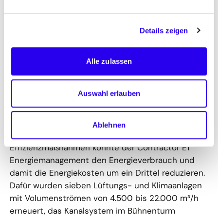
Fördermittel denkbar.
Details zeigen
Erfolgreiches ESC am Beispiel
Städtische Theater Chemnitz
Alle zulassen
Die Städtischen Theater Chemnitz konnten ihre
Energiekosten mit Hilfe von ESC seit 2015 um
Auswahl erlauben
jährlich mehr als 120.000 Euro senken. Die
Gebäudetechnik der 1909 errichteten Oper und
des benachbarten Schauspielhauses von 1980
Ablehnen
waren völlig veraltet. Mit zahlreichen
Effizienzmaßnahmen konnte der Contractor E1
Energiemanagement den Energieverbrauch und
damit die Energiekosten um ein Drittel reduzieren.
Dafür wurden sieben Lüftungs- und Klimaanlagen
mit Volumenströmen von 4.500 bis 22.000 m³/h
erneuert, das Kanalsystem im Bühnenturm