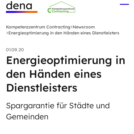
Zum
Me
Hauptinhalt
öff
Logo
springen
Deutsche
Kompetenzzentrum Contracting
Newsroom
Energie-
Energieoptimierung in den Händen eines Dienstleisters
Agentur
(dena)
01.09.20
-
Energieoptimierung in
zur
den Händen eines
Startseite
Dienstleisters
Spargarantie für Städte und
Gemeinden