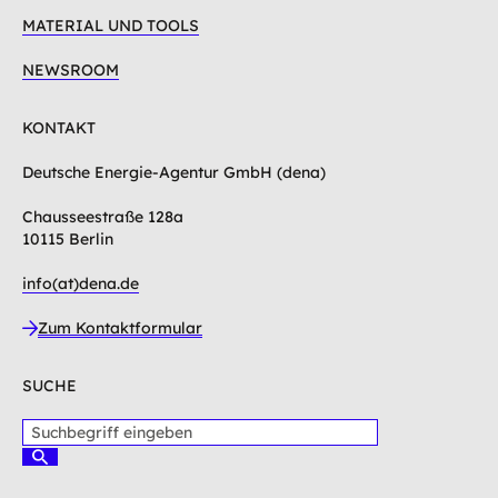
MATERIAL UND TOOLS
NEWSROOM
KONTAKT
Deutsche Energie-Agentur GmbH (dena)
Chausseestraße 128a
10115 Berlin
info(at)dena.de
Zum Kontaktformular
SUCHE
S
u
S
c
u
c
h