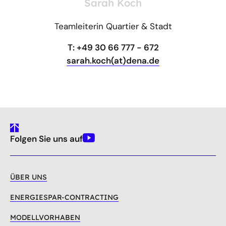
Sarah Koch
Teamleiterin Quartier & Stadt
T: +49 30 66 777 - 672
sarah.koch(at)dena.de
gehe
Folgen Sie uns auf
nach
Youtube
oben
ÜBER UNS
ENERGIESPAR-CONTRACTING
MODELLVORHABEN