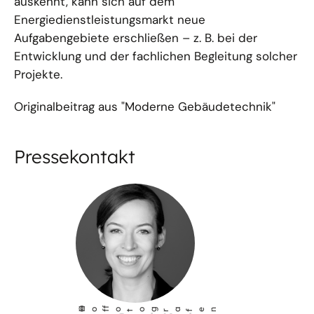
auskennt, kann sich auf dem
Energiedienstleistungsmarkt neue
Aufgabengebiete erschließen – z. B. bei der
Entwicklung und der fachlichen Begleitung solcher
Projekte.
Originalbeitrag aus "Moderne Gebäudetechnik"
Pressekontakt
©
Ho
fotog
a
r
fen
f