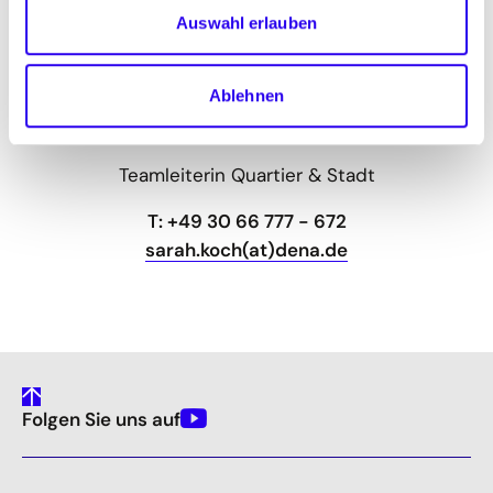
Auswahl erlauben
Ablehnen
©
Ho
fotog
a
r
fen
f
Sarah Koch
Teamleiterin Quartier & Stadt
T: +49 30 66 777 - 672
sarah.koch(at)dena.de
gehe
Folgen Sie uns auf
nach
Youtube
oben