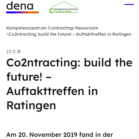
Zum
Me
Hauptinhalt
öff
Logo
springen
Deutsche
Kompetenzzentrum Contracting
Newsroom
Energie-
Co2ntracting: build the future! – Auftakttreffen in Ratingen
Agentur
(dena)
22.11.19
-
Co2ntracting: build the
zur
future! –
Startseite
Auftakttreffen in
Ratingen
Am 20. November 2019 fand in der