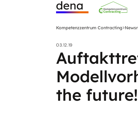
Zum
Hauptinhalt
Logo
springen
Deutsche
Kompetenzzentrum Contracting
News
Energie-
Agentur
03.12.19
(dena)
Auftakttre
-
zur
Modellvor
Startseite
the future