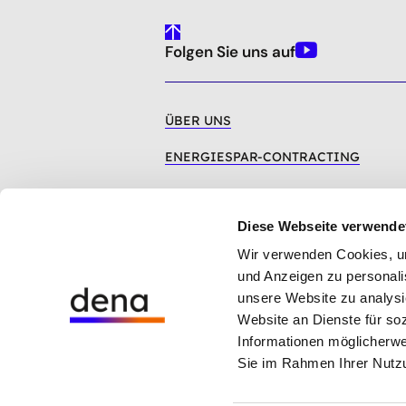
gehe
Folgen Sie uns auf
nach
Youtube
oben
ÜBER UNS
ENERGIESPAR-CONTRACTING
MODELLVORHABEN
Diese Webseite verwende
MATERIAL UND TOOLS
Wir verwenden Cookies, um 
NEWSROOM
und Anzeigen zu personalis
unsere Website zu analysi
Website an Dienste für so
Hinweisgebersystem der dena
Informationen möglicherwe
Cookie-Einstellungen
Sie im Rahmen Ihrer Nutz
Datenschutz
Impressum