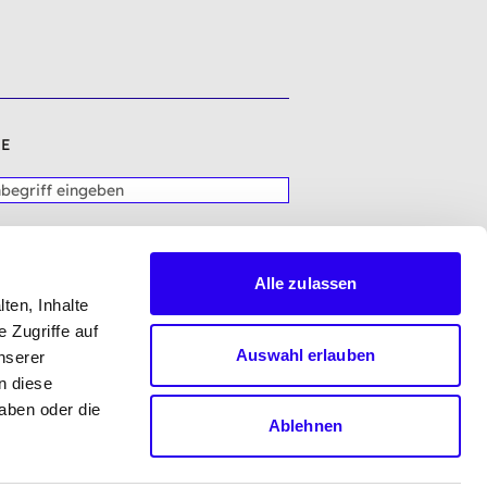
E
Alle zulassen
ten, Inhalte
 Zugriffe auf
Auswahl erlauben
nserer
n diese
aben oder die
Ablehnen