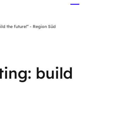
Menü
öffnen
ld the future!“ - Region Süd
ing: build