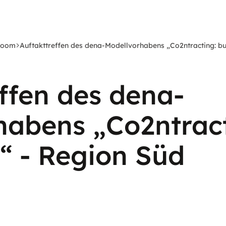
room
Auftakttreffen des dena-Modellvorhabens „Co2ntracting: bui
ffen des dena-
habens „Co2ntract
!“ - Region Süd