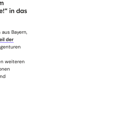
im
!“ in das
 aus Bayern,
il der
eagenturen
n weiteren
ionen
und