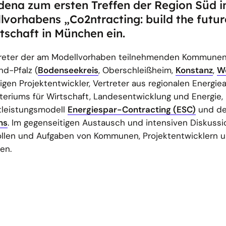
dena zum ersten Treffen der Region Süd 
orhabens „Co2ntracting: build the future
tschaft in München ein.
rtreter der am Modellvorhaben teilnehmenden Kommunen
d-Pfalz (
Bodenseekreis
, Oberschleißheim,
Konstanz
,
We
digen Projektentwickler, Vertreter aus regionalen Energi
teriums für Wirtschaft, Landesentwicklung und Energie,
stleistungsmodell
Energiespar-Contracting (ESC)
und de
ns
. Im gegenseitigen Austausch und intensiven Diskuss
ollen und Aufgaben von Kommunen, Projektentwicklern 
en.