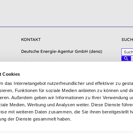
KONTAKT
SUCH
S
Deutsche Energie-Agentur GmbH (dena)
u
S
c
Chausseestraße 128a
u
c
h
10115 Berlin
h
t Cookies
b
e
e
n
info(at)dena.de
das Internetangebot nutzerfreundlicher und effektiver zu gestal
g
ieren, Funktionen für soziale Medien anbieten zu können und die
r
Zum Kontaktformular
eren. Außerdem geben wir Informationen zu Ihrer Verwendung u
i
f
ziale Medien, Werbung und Analysen weiter. Diese Dienste führe
f
ise mit weiteren Daten zusammen, die Sie ihnen bereitgestellt h
e
ung der Dienste gesammelt haben.
i
n