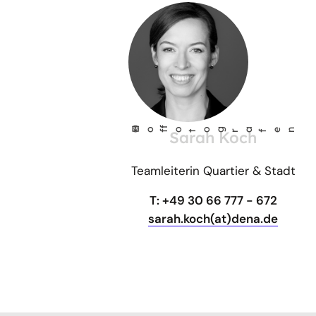
©
Ho
fo
og
a
fen
Sarah Koch
f
t
r
Teamleiterin Quartier & Stadt
T: +49 30 66 777 - 672
sarah.koch(at)dena.de