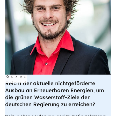
©
p
iva
r
t
Reicht der aktuelle nichtgeförderte
Ausbau an Erneuerbaren Energien, um
die grünen Wasserstoff-Ziele der
deutschen Regierung zu erreichen?