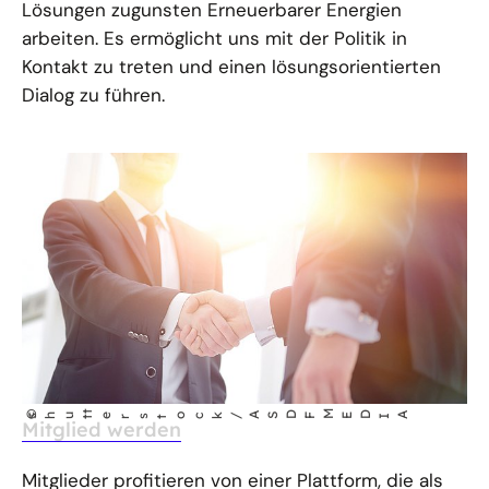
Lösungen zugunsten Erneuerbarer Energien
arbeiten. Es ermöglicht uns mit der Politik in
Kontakt zu treten und einen lösungsorientierten
Dialog zu führen.
t
M
©
IA
ED
shut
erstock/ASDF
Mitglied werden
Mitglieder profitieren von einer Plattform, die als