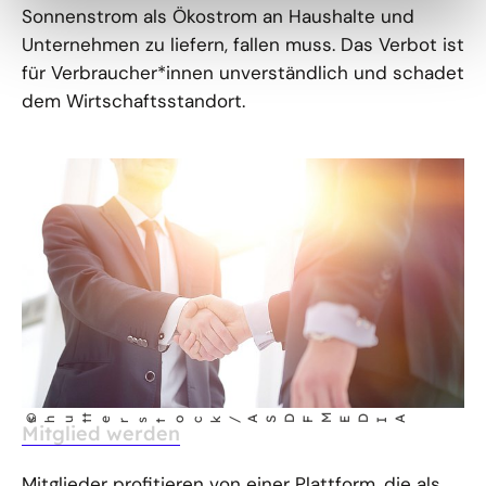
Sonnenstrom als Ökostrom an Haushalte und
Unternehmen zu liefern, fallen muss. Das Verbot ist
für Verbraucher*innen unverständlich und schadet
dem Wirtschaftsstandort.
t
M
©
IA
ED
shut
erstock/ASDF
Mitglied werden
Mitglieder profitieren von einer Plattform, die als