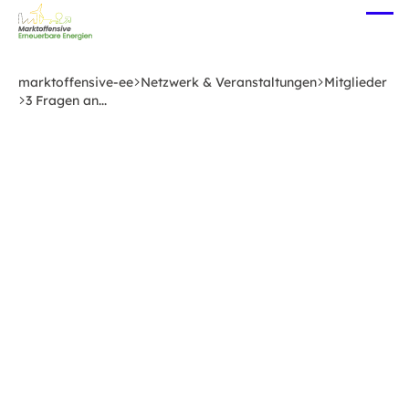
Zum
Me
Hauptinhalt
öff
springen
marktoffensive-ee
Netzwerk & Veranstaltungen
Mitglieder
3 Fragen an...