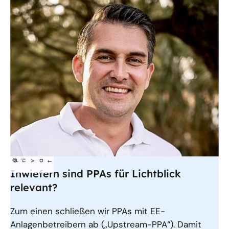
©
p
iva
r
t
Inwiefern sind PPAs für Lichtblick
relevant?
Zum einen schließen wir PPAs mit EE-
Anlagenbetreibern ab („Upstream-PPA“). Damit