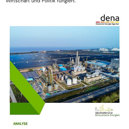
Wirtschaft und Politik fungiert.
10.02.25
PUBLIKATION
Risikoabsicherung für PPAs
Die Risikoabsicherung für PPAs kann den
marktgetriebenen Ausbau erneuerbarer Energien
vorantreiben