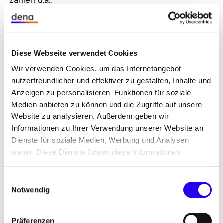
zählen u.a.:
Die Kannibalisierungseffekte (insbesondere im
PV-Geschäft) führen dazu, dass der Wert des
produzierten Stroms und somit der Wert der
Diese Webseite verwendet Cookies
Preisabsicherung für Kund*innen abnimmt.
Wir verwenden Cookies, um das Internetangebot
Endabnehmer*innen müssen immer mehr
nutzerfreundlicher und effektiver zu gestalten, Inhalte und
ausgeben, um das Profil eines PPAs in das
Anzeigen zu personalisieren, Funktionen für soziale
eigene Abnahmeprofil umzuwandeln.
Medien anbieten zu können und die Zugriffe auf unsere
Website zu analysieren. Außerdem geben wir
Es gibt nur eine überschaubare Menge an
Informationen zu Ihrer Verwendung unserer Website an
Endabnehmer*innen, die über
Dienste für soziale Medien, Werbung und Analysen
energielogistische Mittel verfügen, um selbst
weiter. Diese Dienste führen diese Informationen
volatile Erzeuger in ihr Stromverbrauchsprofil zu
möglicherweise mit weiteren Daten zusammen, die Sie
integrieren. Es werden in der Masse
ihnen bereitgestellt haben oder die Sie im Rahmen Ihrer
Einwilligungsauswahl
Vollversorgungsverträge benötigt, die PPAs
Nutzung der Dienste gesammelt haben.
Notwendig
integrieren.
Die Bereitschaft, sich langfristig (z.B. über 10
Präferenzen