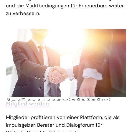
und die Marktbedingungen für Erneuerbare weiter
zu verbessern.
t
M
©
IA
ED
shut
erstock/ASDF
Mitglied werden
Mitglieder profitieren von einer Plattform, die als
Impulsgeber, Berater und Dialogforum für