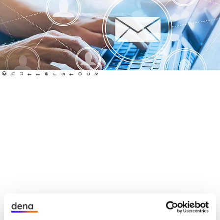
©
shutterstock