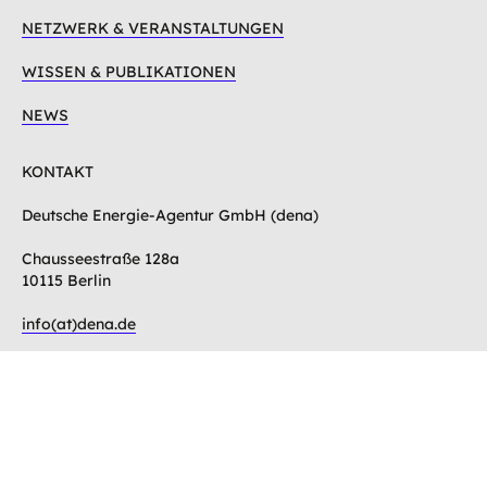
NETZWERK & VERANSTALTUNGEN
WISSEN & PUBLIKATIONEN
NEWS
KONTAKT
Deutsche Energie-Agentur GmbH (dena)
Chausseestraße 128a
10115 Berlin
info(at)dena.de
Zum Kontaktformular
SUCHE
S