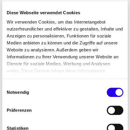
Kontakt
Diese Webseite verwendet Cookies
Wir verwenden Cookies, um das Internetangebot
nutzerfreundlicher und effektiver zu gestalten, Inhalte und
Anzeigen zu personalisieren, Funktionen für soziale
Wir unterstützen Sie bei Termin- oder
Medien anbieten zu können und die Zugriffe auf unsere
Mitgliedschaftsanfragen sowie mit weiteren
Website zu analysieren. Außerdem geben wir
Informationen zu Ihrer Verwendung unserer Website an
Informationen:
Dienste für soziale Medien, Werbung und Analysen
weiter. Diese Dienste führen diese Informationen
möglicherweise mit weiteren Daten zusammen, die Sie
ihnen bereitgestellt haben oder die Sie im Rahmen Ihrer
Einwilligungsauswahl
marktoffensive(at)dena.de
Nutzung der Dienste gesammelt haben.
Notwendig
Präferenzen
Statistiken