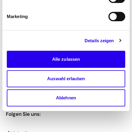
Marketing
Details zeigen
©
Ho
fotog
a
r
fen
f
Ina Matiaske
Alle zulassen
Expertin Erneuerbare
Energien
Auswahl erlauben
T: +49 30 66 777 - 785
ina.matiaske(at)dena.de
Ablehnen
Folgen Sie uns: