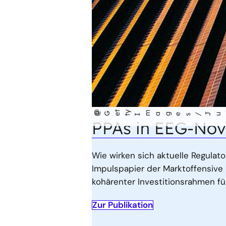
@
t
y
m
t
i
n
©
G
e
t
I
ages/Jus
Page
PPAs in EEG-Nove
Wie wirken sich aktuelle Regula
Impulspapier der Marktoffensive
kohärenter Investitionsrahmen fü
Zur Publikation