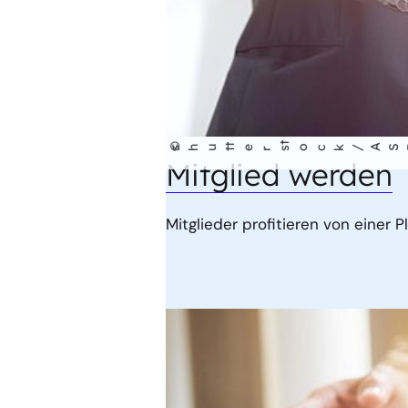
©
t
M
ED
shu
t
ters
ock/ASDF
I
Mitglied werden
Mitglieder profitieren von einer P