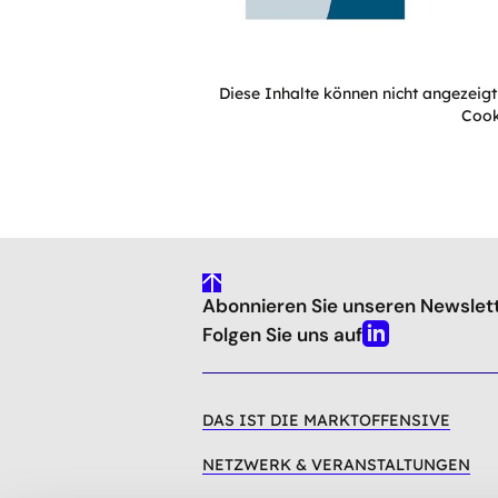
Diese Inhalte können nicht angezeig
Cook
gehe
Abonnieren Sie unseren Newslet
nach
oben
Folgen Sie uns auf
Linkedin
DAS IST DIE MARKTOFFENSIVE
NETZWERK & VERANSTALTUNGEN