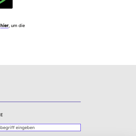
e
hier
, um die
E