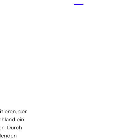
Menü
öffnen
ieren, der
chland ein
en. Durch
idenden