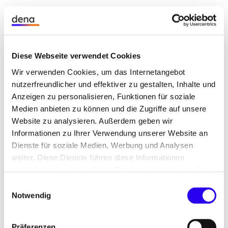
Sie teilen unsere
Vision?
Diese Webseite verwendet Cookies
Dann wirken Sie mit!
Wir verwenden Cookies, um das Internetangebot
nutzerfreundlicher und effektiver zu gestalten, Inhalte und
Anzeigen zu personalisieren, Funktionen für soziale
Medien anbieten zu können und die Zugriffe auf unsere
Deutschland hat sich ehrgeizige
Website zu analysieren. Außerdem geben wir
Energiewendeziele für den Strom- und
Informationen zu Ihrer Verwendung unserer Website an
Wärmesektor gesetzt. Angesichts der Dringlichkeit
Dienste für soziale Medien, Werbung und Analysen
müssen umgehend zusätzliche Investitionen in
weiter. Diese Dienste führen diese Informationen
den Ausbau Erneuerbarer Energien getätigt und
möglicherweise mit weiteren Daten zusammen, die Sie
ungenutzte Marktpotenziale erschlossen werden.
ihnen bereitgestellt haben oder die Sie im Rahmen Ihrer
Einwilligungsauswahl
Der Direktbezug von grüner Energie ist ein
Nutzung der Dienste gesammelt haben.
Notwendig
entscheidender Baustein für die
Dekarbonisierungsstrategie von Unternehmen.
Präferenzen