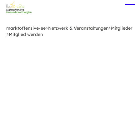
Zum
Me
Hauptinhalt
öff
springen
marktoffensive-ee
Netzwerk & Veranstaltungen
Mitglieder
Mitglied werden