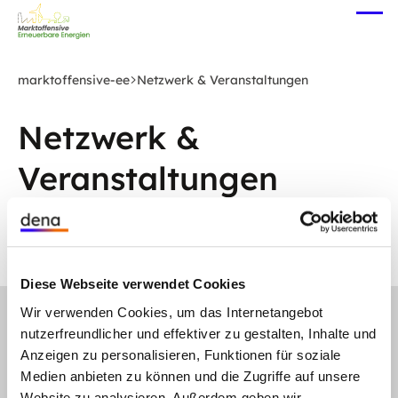
Zum
Me
Hauptinhalt
öff
springen
marktoffensive-ee
Netzwerk & Veranstaltungen
Netzwerk &
Veranstaltungen
Diese Webseite verwendet Cookies
Wir verwenden Cookies, um das Internetangebot
gehe
nutzerfreundlicher und effektiver zu gestalten, Inhalte und
Anmelden
Abonnieren Sie unseren Newsletter
nach
Anzeigen zu personalisieren, Funktionen für soziale
oben
Folgen Sie uns auf
Linkedin
Medien anbieten zu können und die Zugriffe auf unsere
Website zu analysieren. Außerdem geben wir