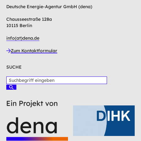
Deutsche Energie-Agentur GmbH (dena)
Chausseestraße 128a
10115 Berlin
info(at)dena.de
Zum Kontaktformular
SUCHE
S
u
S
c
u
c
h
h
b
e
e
n
g
r
i
f