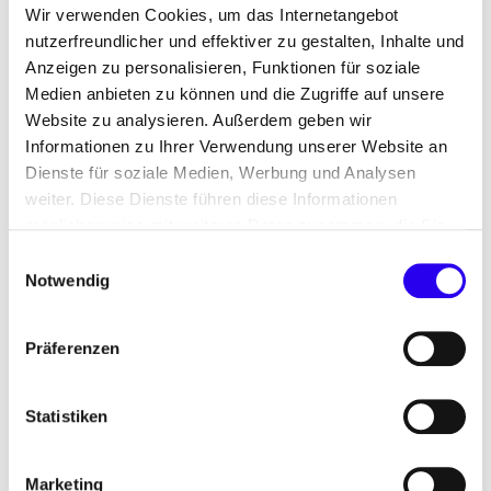
am Strommarkt deutlich steigen. Der systemisch
Wir verwenden Cookies, um das Internetangebot
eigentlich kostensenkende flexible Strombezug ist
nutzerfreundlicher und effektiver zu gestalten, Inhalte und
bisher betriebswirtschaftlich zu teuer.
Anzeigen zu personalisieren, Funktionen für soziale
Medien anbieten zu können und die Zugriffe auf unsere
Dieses Papier möchte einen Beitrag dazu leisten,
Website zu analysieren. Außerdem geben wir
dass die Industriestrompreis-Strategie hier
Informationen zu Ihrer Verwendung unserer Website an
Dienste für soziale Medien, Werbung und Analysen
ansetzt. Das vorliegende Impulspapier setzt dafür
weiter. Diese Dienste führen diese Informationen
die einzelnen Elemente der Industriestrompreis-
möglicherweise mit weiteren Daten zusammen, die Sie
Debatte in einen gemeinsamen Kontext.
ihnen bereitgestellt haben oder die Sie im Rahmen Ihrer
Einwilligungsauswahl
Nutzung der Dienste gesammelt haben.
Notwendig
Wie schaffen wir einen marktlichen und auf
erneuerbaren Energien basierenden
Präferenzen
Industriestrompreis?
(PDF, 759 KB)
Statistiken
Marketing