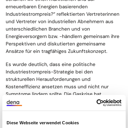
erneuerbaren Energien basierenden
Industriestrompreis?“ reflektierten Vertreterinnen
und Vertreter von industriellen Abnehmern aus
unterschiedlichen Branchen und von
Energieversorgern bzw. -händlern gemeinsam ihre
Perspektiven und diskutierten gemeinsame
Ansätze für ein tragfähiges Zukunftskonzept.
Es wurde deutlich, dass eine politische
Industriestrompreis-Strategie bei den
strukturellen Herausforderungen und
Kosteneffizienz ansetzen muss und nicht nur
Symptome lindern sollte. Die Gaskrise hat
Industrieproduktion und Strompreise strukturell zu
teuer für den Weltmarkt gemacht. Um stattdessen
günstigen Strom aus erneuerbaren Energien für
Diese Webseite verwendet Cookies
den Industriebezug zu nutzen, muss das Angebot