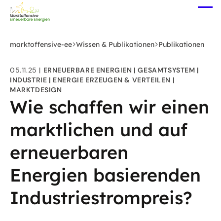
Zum
Me
Hauptinhalt
öff
springen
marktoffensive-ee
Wissen & Publikationen
Publikationen
05.11.25
ERNEUERBARE ENERGIEN
GESAMTSYSTEM
INDUSTRIE
ENERGIE ERZEUGEN & VERTEILEN
MARKTDESIGN
Wie schaffen wir einen
marktlichen und auf
erneuerbaren
Energien basierenden
Industriestrompreis?