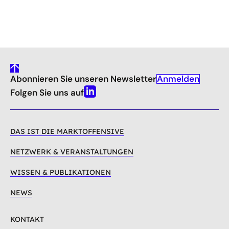
öffnet
den
Link
in
einem
neuen
gehe
Anmelden
Abonnieren Sie unseren Newsletter
nach
Fenster
oben
Folgen Sie uns auf
Linkedin
DAS IST DIE MARKTOFFENSIVE
NETZWERK & VERANSTALTUNGEN
WISSEN & PUBLIKATIONEN
NEWS
KONTAKT