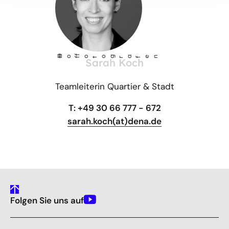
©
Ho
fotog
a
r
fen
f
Sarah Koch
Teamleiterin Quartier & Stadt
T: +49 30 66 777 - 672
sarah.koch(at)dena.de
gehe
Folgen Sie uns auf
nach
Youtube
oben