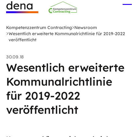
Zum
Me
Hauptinhalt
öff
Logo
springen
Deutsche
Kompetenzzentrum Contracting
Newsroom
Energie-
Wesentlich erweiterte Kommunalrichtlinie für 2019-2022
veröffentlicht
Agentur
(dena)
-
30.09.18
Wesentlich erweiterte
zur
Startseite
Kommunalrichtlinie
für 2019-2022
veröffentlicht