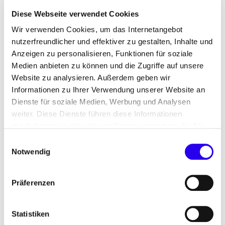
damit der Prozessorientierung beim kommunalen
Diese Webseite verwendet Cookies
Klimaschutz gerechter.
Wir verwenden Cookies, um das Internetangebot
Anträge im Rahmen der neuen Kommunalrichtlinie
nutzerfreundlicher und effektiver zu gestalten, Inhalte und
Anzeigen zu personalisieren, Funktionen für soziale
können von 1. Januar bis 31. März 2019 sowie von 1.
Medien anbieten zu können und die Zugriffe auf unsere
Juli bis 30. September 2019 beim Projektträger
Website zu analysieren. Außerdem geben wir
Jülich eingereicht werden. Die aktuell noch gültige
Informationen zu Ihrer Verwendung unserer Website an
Kommunalrichtlinie mit Stand vom 22. Juni 2016
Dienste für soziale Medien, Werbung und Analysen
tritt zum 31. Dezember 2018 außer Kraft.
weiter. Diese Dienste führen diese Informationen
möglicherweise mit weiteren Daten zusammen, die Sie
Nähere Informationen zur
Kommunalrichtlinie
ihnen bereitgestellt haben oder die Sie im Rahmen Ihrer
Einwilligungsauswahl
finden Sie hier.
Nutzung der Dienste gesammelt haben.
Notwendig
Energiemanagment ist ein Anlass um über
Energiespar-Contracting (ESC)
nachzudenken.
Präferenzen
Kommunen können in ihr kommunales
Energiemanagment ESC einbeziehen, um die
Statistiken
Sanierung ihrer kommunalen Gebäude gebündelt