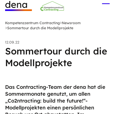
Zum
Me
Hauptinhalt
öff
Logo
springen
Deutsche
Kompetenzzentrum Contracting
Newsroom
Energie-
Sommertour durch die Modellprojekte
Agentur
(dena)
12.09.22
-
Sommertour durch die
zur
Modellprojekte
Startseite
Das Contracting-Team der dena hat die
Sommermonate genutzt, um allen
„Co2ntracting: build the future!“-
Modellprojekten einen persönlichen