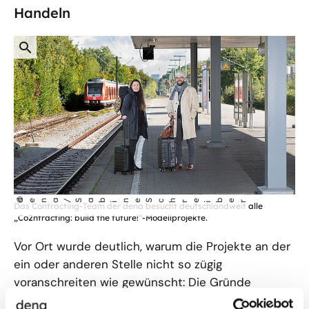
Handeln
öffnet
©
dena/Sab
ne Schre
ber
Das Contracting-Team der dena besucht deutschlandweit alle
i
i
Bild
„Co2ntracting: build the future!“-Modellprojekte.
in
Vor Ort wurde deutlich, warum die Projekte an der
einer
vergrößerten
ein oder anderen Stelle nicht so zügig
Darstellung
voranschreiten wie gewünscht: Die Gründe
reichen von der zu dünnen Personaldecke über zu