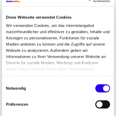
viele dringende andere Aufgaben bis hin zu
ausstehenden Entscheidungen über einzelne
Liegenschaften und damit zusammenhängenden
Diese Webseite verwendet Cookies
Investitionen. Auch einige Befürchtungen wie der
Wir verwenden Cookies, um das Internetangebot
Kontrollverlust durch große überregionale
nutzerfreundlicher und effektiver zu gestalten, Inhalte und
Contractoren oder mangelnde Flexibilität bei solch
Anzeigen zu personalisieren, Funktionen für soziale
langfristigen Verträgen kamen zur Sprache.
Medien anbieten zu können und die Zugriffe auf unsere
Website zu analysieren. Außerdem geben wir
Themen, die sich durch alle Gespräche zogen,
Informationen zu Ihrer Verwendung unserer Website an
waren die anhaltenden Krisen: Corona,
Dienste für soziale Medien, Werbung und Analysen
Energiekrise, Explosion bei Beschaffungskosten,
weiter. Diese Dienste führen diese Informationen
Lieferengpässe, Fachkräftemangel und unbesetzte
möglicherweise mit weiteren Daten zusammen, die Sie
ihnen bereitgestellt haben oder die Sie im Rahmen Ihrer
Stellen bei zu viel Arbeit – und auf der anderen
Einwilligungsauswahl
Nutzung der Dienste gesammelt haben.
Notwendig
Seite der wachsende Druck auf die Kommunen,
aber auch der Wille zu mehr Klimaschutz.
Präferenzen
Persönliche Gespräche lohnen sich