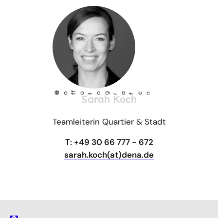
©
Ho
fotog
a
r
fen
f
Sarah Koch
Teamleiterin Quartier & Stadt
T: +49 30 66 777 - 672
sarah.koch(at)dena.de