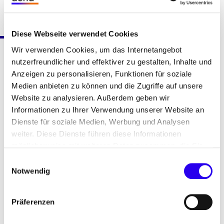
www.handundfussfilm.de
Diese Webseite verwendet Cookies
Wir verwenden Cookies, um das Internetangebot
ESC in der Stadt Ratingen
nutzerfreundlicher und effektiver zu gestalten, Inhalte und
Anzeigen zu personalisieren, Funktionen für soziale
Medien anbieten zu können und die Zugriffe auf unsere
Neuer Film zum ESC-Projekt in Ratingen: Die
Website zu analysieren. Außerdem geben wir
europaweite Ausschreibung
Informationen zu Ihrer Verwendung unserer Website an
Dienste für soziale Medien, Werbung und Analysen
Die Stadt Ratingen - Teilnehmer am
weiter. Diese Dienste führen diese Informationen
Modellvorhaben "Co
ntracting: build the future!" -
2
möglicherweise mit weiteren Daten zusammen, die Sie
hat sich für umfangreichere
ihnen bereitgestellt haben oder die Sie im Rahmen Ihrer
Einwilligungsauswahl
Sanierungsmaßnahmen entschieden als
Nutzung der Dienste gesammelt haben.
Notwendig
ursprünglich geplant, und das ESC-Projekt
deshalb jetzt europaweit ausgeschrieben. In der 3.
Folge erläutert Michael Heck (Dipl.-Ing. Architekt,
Präferenzen
Energiebeauftragter der Stadt Ratingen) die