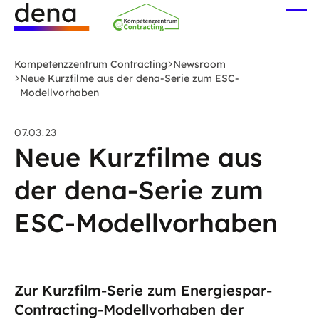
Zum
Me
Hauptinhalt
öff
Logo
springen
Deutsche
Kompetenzzentrum Contracting
Newsroom
Energie-
Neue Kurzfilme aus der dena-Serie zum ESC-
Modellvorhaben
Agentur
(dena)
-
07.03.23
Neue Kurzfilme aus
zur
Startseite
der dena-Serie zum
ESC-Modellvorhaben
Zur Kurzfilm-Serie zum Energiespar-
Contracting-Modellvorhaben der