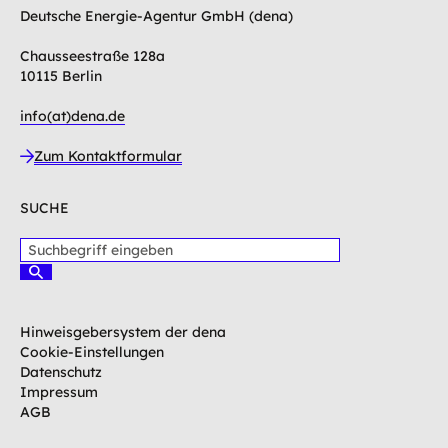
Deutsche Energie-Agentur GmbH (dena)
Chausseestraße 128a
10115 Berlin
info(at)dena.de
Zum Kontaktformular
SUCHE
S
u
S
c
u
c
h
h
b
Hinweisgebersystem der dena
e
e
n
Cookie-Einstellungen
g
Datenschutz
r
Impressum
i
AGB
f
f