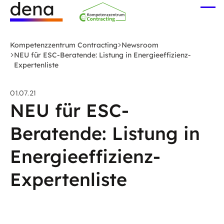
Zum
Me
Hauptinhalt
öff
Logo
springen
Deutsche
Kompetenzzentrum Contracting
Newsroom
Energie-
NEU für ESC-Beratende: Listung in Energieeffizienz-
Expertenliste
Agentur
(dena)
-
01.07.21
NEU für ESC-
zur
Startseite
Beratende: Listung in
Energieeffizienz-
Expertenliste