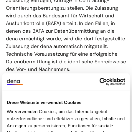
Zulassung verfügen, Anträge in Contracting-
Orientierungsberatung zu stellen. Die Zulassung
wird durch das Bundesamt für Wirtschaft und
Ausfuhrkontrolle (BAFA) erteilt. In den Fällen, in
denen das BAFA zur Datenübermittlung an die
dena ermächtigt wurde, wird die dort festgestellte
Zulassung der dena automatisch mitgeteilt.
Technische Voraussetzung für eine erfolgreiche
Datenübermittlung ist die identische Schreibweise
des Vor- und Nachnamens.
Die dena lässt sich bei Nachweis der vom BAFA
festgestellten Zulassung von den Expertinnen und
Experten lediglich einen Nachweis von
Diese Webseite verwendet Cookies
Ausbildung/Studium vorlegen, um diese in der
Wir verwenden Cookies, um das Internetangebot
Suche darstellen zu können. Weitere
nutzerfreundlicher und effektiver zu gestalten, Inhalte und
Zusatzqualifikationen sind der dena nicht
Anzeigen zu personalisieren, Funktionen für soziale
nachzuweisen.