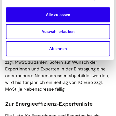
über ihre Organisationen vereinfacht registrieren.
Die Contracting-Orientierungsberatung ist dem
Alle zulassen
Modul „Nichtwohngebäude“ zugeordnet. Für die
Prüfung der Eintragungsvoraussetzungen im Modul
Auswahl erlauben
Nichtwohngebäude fällt im Jahr der Eintragung
jeweils einmalig ein Eintragungsbeitrag von 100
Euro zzgl. MwSt. an. Zudem ist ein Jahresbeitrag im
Ablehnen
Modul Nichtwohngebäude in Höhe von 120 Euro
zzgl. MwSt. zu zahlen. Sofern auf Wunsch der
Expertinnen und Experten in der Eintragung eine
oder mehrere Nebenadressen abgebildet werden,
wird hierfür jährlich ein Beitrag von 10 Euro zzgl.
MwSt. je Nebenadresse fällig.
Zur Energieeffizienz-Expertenliste
Die Liste für Expertinnen und Experten ist ein