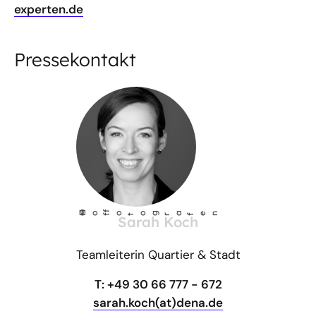
experten.de
Pressekontakt
©
Ho
fotog
a
r
fen
f
Sarah Koch
Teamleiterin Quartier & Stadt
T: +49 30 66 777 - 672
sarah.koch(at)dena.de