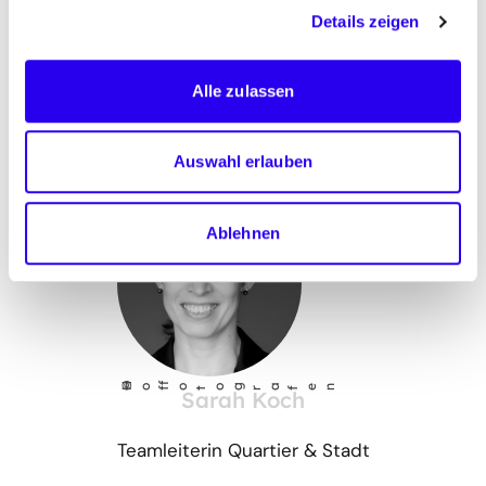
Details zeigen
Nähere Informationen und die Vorträge der
Veranstaltung stehen auf der
Website der SAENA
Alle zulassen
Pressekontakt
Auswahl erlauben
Ablehnen
©
Ho
fotog
a
r
fen
f
Sarah Koch
Teamleiterin Quartier & Stadt