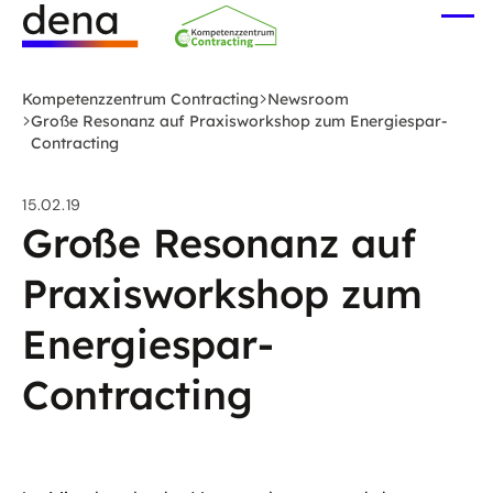
Zum
Me
Hauptinhalt
öff
Logo
springen
Deutsche
Kompetenzzentrum Contracting
Newsroom
Energie-
Große Resonanz auf Praxisworkshop zum Energiespar-
Contracting
Agentur
(dena)
-
15.02.19
Große Resonanz auf
zur
Startseite
Praxisworkshop zum
Energiespar-
Contracting