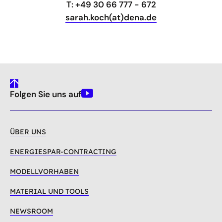
T: +49 30 66 777 - 672
sarah.koch(at)dena.de
gehe
Folgen Sie uns auf
nach
Youtube
oben
ÜBER UNS
ENERGIESPAR-CONTRACTING
MODELLVORHABEN
MATERIAL UND TOOLS
NEWSROOM