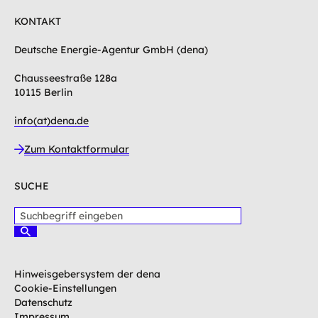
KONTAKT
Deutsche Energie-Agentur GmbH (dena)
Chausseestraße 128a
10115 Berlin
info(at)dena.de
Zum Kontaktformular
SUCHE
S
u
S
c
u
c
h
h
b
Hinweisgebersystem der dena
e
e
n
Cookie-Einstellungen
g
Datenschutz
r
Impressum