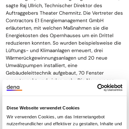
sagte Raj Ullrich, Technischer Direktor des
Auftraggebers Theater Chemnitz. Die Vertreter des
Contractors E1 Energiemanagement GmbH
erläuterten, mit welchen Maßnahmen sie die
Energiekosten des Opernhauses um ein Drittel
reduzieren konnten. So wurden beispielsweise die
Lüftungs- und Klimaanlagen erneuert, drei
Wärmerückgewinnungsanlagen und 20 neue
Umwälzpumpen installiert, eine
Gebäudeleittechnik aufgebaut, 70 Fenster
ausgetauscht und vieles mehr. Die Neuerungen
konnten sich die Teilnehmer im Anschluss bei
einer einstündigen Führung durch den Keller, die
Werkstätten und andere sonst „verborgenen“ Orte
Diese Webseite verwendet Cookies
einer solchen Spielstätte mit viel
Wir verwenden Cookies, um das Internetangebot
Publikumsverkehr ansehen.
nutzerfreundlicher und effektiver zu gestalten, Inhalte und