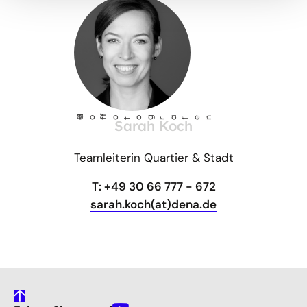
©
Ho
fotog
a
r
fen
f
Sarah Koch
Teamleiterin Quartier & Stadt
T: +49 30 66 777 - 672
sarah.koch(at)dena.de
gehe