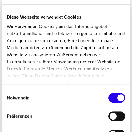
historische Altstadt mit entsprechenden
Denkmalschutzauflagen, bei dem anderen der
Diese Webseite verwendet Cookies
Finanznotstand, der Investitionen erschwert, beim
nächsten Personalmangel. Gerade vor dem
Wir verwenden Cookies, um das Internetangebot
Hintergrund dieser unterschiedlichen
nutzerfreundlicher und effektiver zu gestalten, Inhalte und
Anzeigen zu personalisieren, Funktionen für soziale
Ausgangssituationen äußerten sie sich gespannt
Medien anbieten zu können und die Zugriffe auf unsere
und optimistisch, was die Handlungsspielräume
Website zu analysieren. Außerdem geben wir
angeht, die das
Dienstleistungsmodell ESC
Informationen zu Ihrer Verwendung unserer Website an
eröffnet.
Dienste für soziale Medien, Werbung und Analysen
weiter. Diese Dienste führen diese Informationen
Corona-Auswirkungen kommen verzögert
möglicherweise mit weiteren Daten zusammen, die Sie
ihnen bereitgestellt haben oder die Sie im Rahmen Ihrer
Die Diskussionen zeigten, dass die unmittelbaren
Einwilligungsauswahl
Nutzung der Dienste gesammelt haben.
Notwendig
Auswirkungen von Corona in den teilnehmenden
Kommunen und Bundesländern noch
verhältnismäßig gering sind: In einigen Fällen
Präferenzen
würden sich Entscheidungen verzögern, allein weil
über Wochen keine Sitzungen der entscheidenden