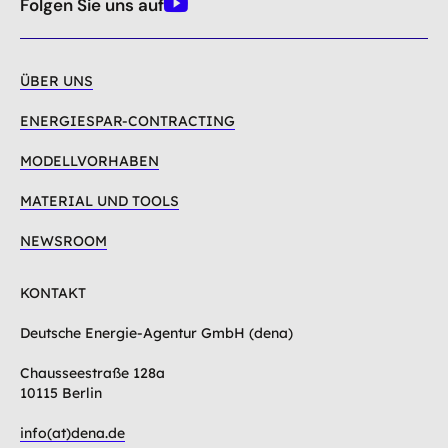
Folgen Sie uns auf
nach
Youtube
oben
ÜBER UNS
ENERGIESPAR-CONTRACTING
MODELLVORHABEN
MATERIAL UND TOOLS
NEWSROOM
KONTAKT
Deutsche Energie-Agentur GmbH (dena)
Chausseestraße 128a
10115 Berlin
info(at)dena.de