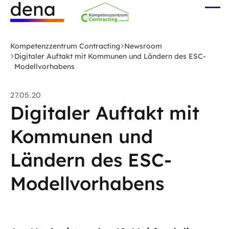
Zum
Me
Hauptinhalt
öff
Logo
springen
Deutsche
Kompetenzzentrum Contracting
Newsroom
Energie-
Digitaler Auftakt mit Kommunen und Ländern des ESC-
Modellvorhabens
Agentur
(dena)
-
27.05.20
Digitaler Auftakt mit
zur
Startseite
Kommunen und
Ländern des ESC-
Modellvorhabens