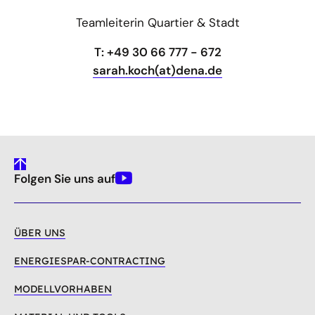
Teamleiterin Quartier & Stadt
T: +49 30 66 777 - 672
sarah.koch(at)dena.de
gehe
Folgen Sie uns auf
nach
Youtube
oben
ÜBER UNS
ENERGIESPAR-CONTRACTING
MODELLVORHABEN