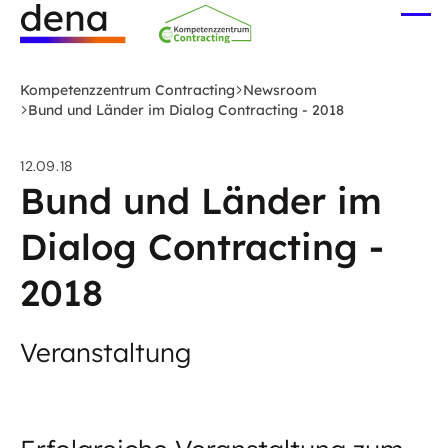
Zum
Me
Hauptinhalt
öff
Logo
springen
Deutsche
Kompetenzzentrum Contracting
Newsroom
Energie-
Bund und Länder im Dialog Contracting - 2018
Agentur
(dena)
12.09.18
-
Bund und Länder im
zur
Dialog Contracting -
Startseite
2018
Veranstaltung