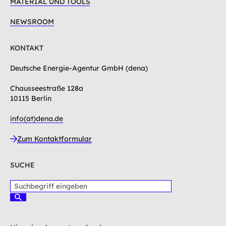
MATERIAL UND TOOLS
NEWSROOM
KONTAKT
Deutsche Energie-Agentur GmbH (dena)
Chausseestraße 128a
10115 Berlin
info(at)dena.de
Zum Kontaktformular
SUCHE
S
u
S
c
u
c
h
h
b