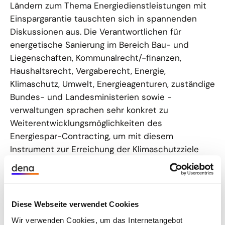
Ländern zum Thema Energiedienstleistungen mit
Einspargarantie tauschten sich in spannenden
Diskussionen aus. Die Verantwortlichen für
energetische Sanierung im Bereich Bau- und
Liegenschaften, Kommunalrecht/-finanzen,
Haushaltsrecht, Vergaberecht, Energie,
Klimaschutz, Umwelt, Energieagenturen, zuständige
Bundes- und Landesministerien sowie -
verwaltungen sprachen sehr konkret zu
Weiterentwicklungsmöglichkeiten des
Energiespar-Contracting, um mit diesem
Instrument zur Erreichung der Klimaschutzziele
beizutragen. Damit ergeben sich viele
Verknüpfungsmöglichkeiten im Kontext der
Energiedienstleitungen wie bspw. dem
kommunalen Energiemanagement. Als besondere
Diese Webseite verwendet Cookies
Aktivität in diesem Jahr galt das Mentoring
Wir verwenden Cookies, um das Internetangebot