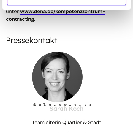
Energiespar-Contracting sowie zur Bewerbung
unter
www.dena.de/kompetenzzentrum-
contracting
.
Pressekontakt
©
Ho
fotog
a
r
fen
f
Sarah Koch
Teamleiterin Quartier & Stadt