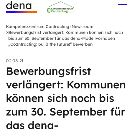
Zum
Me
Hauptinhalt
öff
Logo
springen
Deutsche
Kompetenzzentrum Contracting
Newsroom
Energie-
Bewerbungsfrist verlängert: Kommunen können sich noch
bis zum 30. September für das dena-Modellvorhaben
Agentur
„Co2ntracting: build the future!“ bewerben
(dena)
-
02.08.21
zur
Bewerbungsfrist
Startseite
verlängert: Kommunen
können sich noch bis
zum 30. September für
das dena-