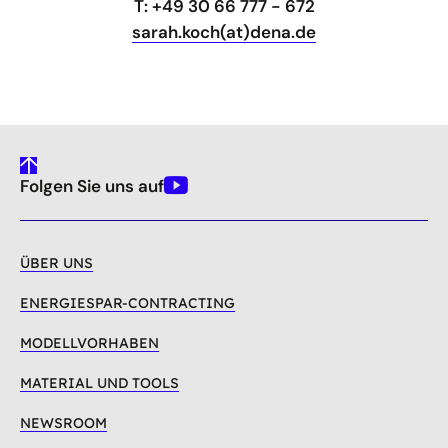
T: +49 30 66 777 - 672
sarah.koch(at)dena.de
gehe
Folgen Sie uns auf
nach
Youtube
oben
ÜBER UNS
ENERGIESPAR-CONTRACTING
MODELLVORHABEN
MATERIAL UND TOOLS
NEWSROOM