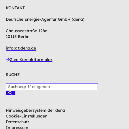
KONTAKT
Deutsche Energie-Agentur GmbH (dena)
Chausseestraße 128a
10115 Berlin
info(at)dena.de
Zum Kontaktformular
SUCHE
S
u
S
c
u
c
h
h
b
Hinweisgebersystem der dena
e
e
n
Cookie-Einstellungen
g
Datenschutz
r
Impressum