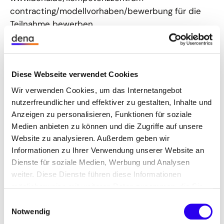
contracting/modellvorhaben/bewerbung für die
Teilnahme bewerben.
Gesucht werden bundesweit kommunale
Liegenschaften wie Schulen, Verwaltungen,
Stadthallen, Sportstätten oder Krankenhäuser,
Diese Webseite verwendet Cookies
deren jährliche Energiekosten pro Einzelgebäude
Wir verwenden Cookies, um das Internetangebot
oder Gebäudepool mindestens 150.000 Euro
nutzerfreundlicher und effektiver zu gestalten, Inhalte und
betragen. Bei erfolgreicher Bewerbung stellt die
Anzeigen zu personalisieren, Funktionen für soziale
dena den Teilnehmenden kostenfrei ESC-
Medien anbieten zu können und die Zugriffe auf unsere
Beratende zur Seite, die sie während des
Website zu analysieren. Außerdem geben wir
gesamten ESC-Umsetzungsprozesses begleiten.
Informationen zu Ihrer Verwendung unserer Website an
Dienste für soziale Medien, Werbung und Analysen
Außerdem profitieren die Modellprojekte von der
weiter. Diese Dienste führen diese Informationen
Öffentlichkeitsarbeit der dena und sind in ein
möglicherweise mit weiteren Daten zusammen, die Sie
Netzwerk aus regionalen Contracting-Experten mit
ihnen bereitgestellt haben oder die Sie im Rahmen Ihrer
Einwilligungsauswahl
regelmäßigem fachlichem Austausch eingebunden.
Nutzung der Dienste gesammelt haben.
Notwendig