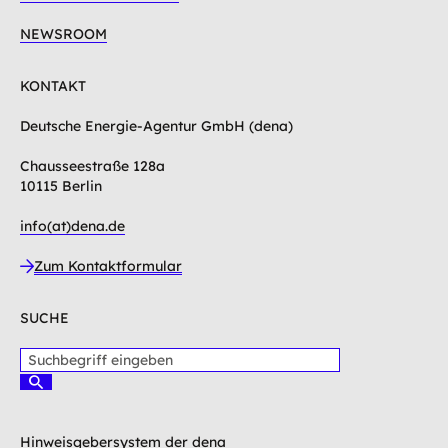
NEWSROOM
KONTAKT
Deutsche Energie-Agentur GmbH (dena)
Chausseestraße 128a
10115 Berlin
info(at)dena.de
Zum Kontaktformular
SUCHE
S
u
S
c
u
c
h
h
b
Hinweisgebersystem der dena
e