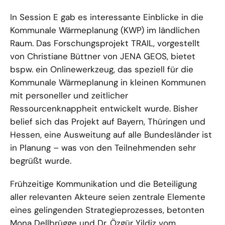
Bild
in
In Session E gab es interessante Einblicke in die
einer
Kommunale Wärmeplanung (KWP) im ländlichen
vergrößerten
Raum. Das Forschungsprojekt TRAIL, vorgestellt
Darstellung
von Christiane Büttner von JENA GEOS, bietet
bspw. ein Onlinewerkzeug, das speziell für die
Kommunale Wärmeplanung in kleinen Kommunen
mit personeller und zeitlicher
Ressourcenknappheit entwickelt wurde. Bisher
belief sich das Projekt auf Bayern, Thüringen und
Hessen, eine Ausweitung auf alle Bundesländer ist
in Planung – was von den Teilnehmenden sehr
begrüßt wurde.
Frühzeitige Kommunikation und die Beteiligung
aller relevanten Akteure seien zentrale Elemente
eines gelingenden Strategieprozesses, betonten
Mona Dellbrügge und Dr. Özgür Yildiz vom