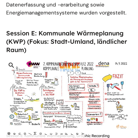
Datenerfassung und -erarbeitung sowie
Energiemanagementsysteme wurden vorgestellt.
Session E: Kommunale Wärmeplanung
(KWP) (Fokus: Stadt-Umland, ländlicher
Raum)
öffnet
©
dena/
Ma
rcus Frey
Session E: Kommunale Wärmeplanung, Graphic Recording