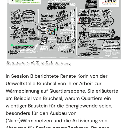
öffnet
©
tm
dena/F
. Ha
r
ann
Session B: Quartiere, Graphic Recording
Bild
in
In Session B berichtete Renate Korin von der
einer
Umweltstelle Bruchsal von ihrer Arbeit zur
vergrößerten
Wärmeplanung auf Quartiersebene. Sie erläuterte
Darstellung
am Beispiel von Bruchsal, warum Quartiere ein
wichtiger Baustein für die Energiewende seien,
besonders für den Ausbau von
(Nah-)Wärmenetzen und die Aktivierung von
Akteuren für Sanierungsmaßnahmen. Bruchsal