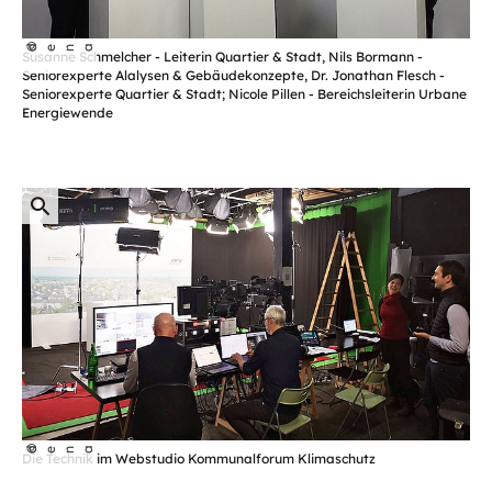
öffnet
©
dena
Susanne Schmelcher - Leiterin Quartier & Stadt, Nils Bormann -
Bild
Seniorexperte Alalysen & Gebäudekonzepte, Dr. Jonathan Flesch -
in
Seniorexperte Quartier & Stadt; Nicole Pillen - Bereichsleiterin Urbane
Energiewende
einer
vergrößerten
Darstellung
öffnet
©
dena
Die Technik im Webstudio Kommunalforum Klimaschutz
Bild