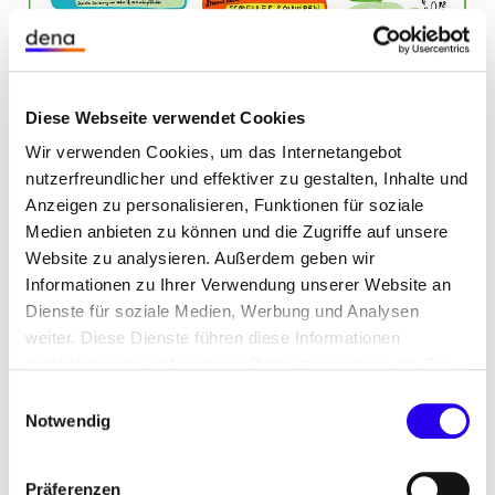
Diese Webseite verwendet Cookies
Wir verwenden Cookies, um das Internetangebot
nutzerfreundlicher und effektiver zu gestalten, Inhalte und
öffnet
©
ike Ab
i
dena/Fr
ieder
tz
Session C: Serielle Sanierung / Energiesprong, Graphic Recording
Bild
Anzeigen zu personalisieren, Funktionen für soziale
in
Medien anbieten zu können und die Zugriffe auf unsere
Hinter dem Energiesprong-Prinzip verbirgt sich
einer
Website zu analysieren. Außerdem geben wir
eine Vision, die ursprünglich aus den Niederlanden
vergrößerten
Informationen zu Ihrer Verwendung unserer Website an
kommt und in Deutschland unter dem Begriff
Darstellung
Dienste für soziale Medien, Werbung und Analysen
„Serielles Sanieren“ den Weg ebnet, um
weiter. Diese Dienste führen diese Informationen
ganzheitliche energetische Gebäudesanierungen
möglicherweise mit weiteren Daten zusammen, die Sie
in großem Maßstab einfacher, besser, schneller
ihnen bereitgestellt haben oder die Sie im Rahmen Ihrer
Einwilligungsauswahl
und bezahlbarer zu machen. Dafür sollen
Nutzung der Dienste gesammelt haben.
Notwendig
Sanierungskomponenten für Gebäudehülle und
Anlagentechnik industriell vorgefertigt werden. Nils
Präferenzen