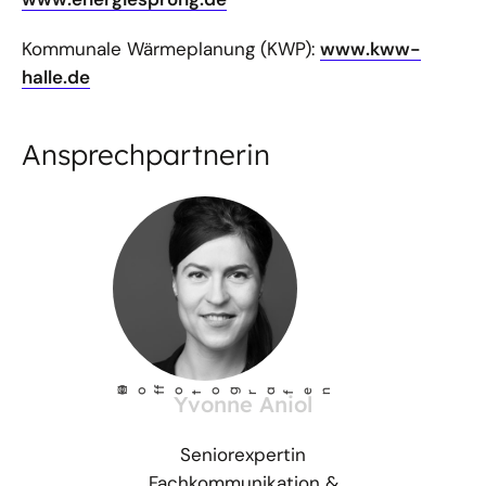
Kommunale Wärmeplanung (KWP):
www.kww-
halle.de
Ansprechpartnerin
©
Ho
fotog
a
r
fen
f
Yvonne Aniol
Seniorexpertin
Fachkommunikation &