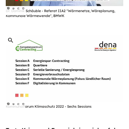
öffnet
©
dena
Dr. Dominik Schäuble - Referat IIA2 "Wärmenetze, Wäreplanung,
Bild
Kommunale Wärmewende", BMWK
in
einer
vergrößerten
Darstellung
öffnet
©
dena
Kommunalforum Klimaschutz 2022 - Sechs Sessions
Bild
in
einer