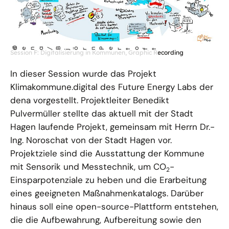
öffnet
©
dena/B
örn Pertoft
Session F: Digitalisierung in Kommunen­­, Graphic Recording
j
Bild
in
In dieser Session wurde das Projekt
einer
Klimakommune.digital des Future Energy Labs der
vergrößerten
dena vorgestellt. Projektleiter Benedikt
Darstellung
Pulvermüller stellte das aktuell mit der Stadt
Hagen laufende Projekt, gemeinsam mit Herrn Dr.-
Ing. Noroschat von der Stadt Hagen vor.
Projektziele sind die Ausstattung der Kommune
mit Sensorik und Messtechnik, um CO
-
2
Einsparpotenziale zu heben und die Erarbeitung
eines geeigneten Maßnahmenkatalogs. Darüber
hinaus soll eine open-source-Plattform entstehen,
die die Aufbewahrung, Aufbereitung sowie den