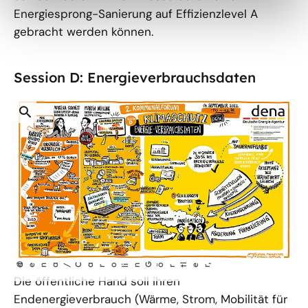
Energiesprong-Sanierung auf Effizienzlevel A
gebracht werden können.
Session D: Energieverbrauchsdaten
öffnet
©
dena/ Ca
ro
le
in Gört
,
l
r
Bild
Die öffentliche Hand soll ihren
in
Endenergieverbrauch (Wärme, Strom, Mobilität für