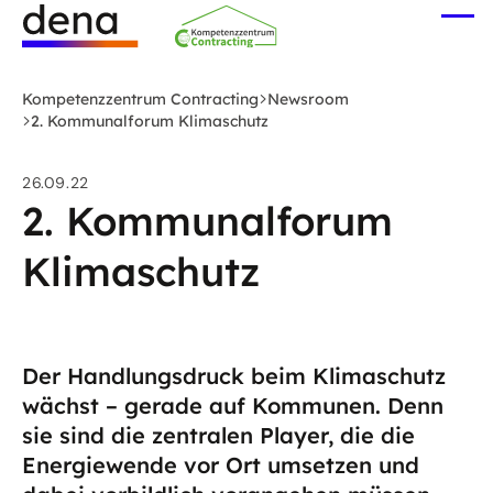
Zum
Me
Hauptinhalt
öff
Logo
springen
Deutsche
Kompetenzzentrum Contracting
Newsroom
Energie-
2. Kommunalforum Klimaschutz
Agentur
(dena)
26.09.22
-
2. Kommunalforum
zur
Klimaschutz
Startseite
Der Handlungsdruck beim Klimaschutz
wächst – gerade auf Kommunen. Denn
sie sind die zentralen Player, die die
Energiewende vor Ort umsetzen und