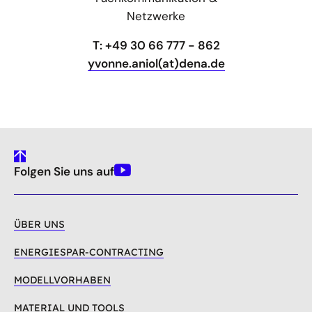
Netzwerke
T: +49 30 66 777 - 862
yvonne.aniol(at)dena.de
gehe
Folgen Sie uns auf
nach
Youtube
oben
ÜBER UNS
ENERGIESPAR-CONTRACTING
MODELLVORHABEN
MATERIAL UND TOOLS