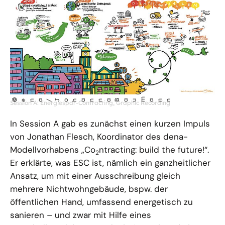
öffnet
m
©
dena/Johanna Bau
ann
Session A: Energiespar-Contracting, Graphic Recording
Bild
in
In Session A gab es zunächst einen kurzen Impuls
einer
von Jonathan Flesch, Koordinator des dena-
vergrößerten
Modellvorhabens „Co
ntracting: build the future!“.
2
Darstellung
Er erklärte, was ESC ist, nämlich ein ganzheitlicher
Ansatz, um mit einer Ausschreibung gleich
mehrere Nichtwohngebäude, bspw. der
öffentlichen Hand, umfassend energetisch zu
sanieren – und zwar mit Hilfe eines