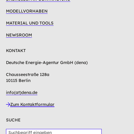
MODELLVORHABEN
MATERIAL UND TOOLS
NEWSROOM
KONTAKT
Deutsche Energie-Agentur GmbH (dena)
Chausseestraße 128a
10115 Berlin
info(at)dena.de
Zum Kontaktformular
SUCHE
S