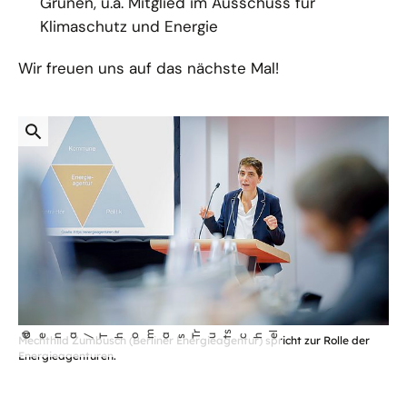
Grünen, u.a. Mitglied im Ausschuss für
Klimaschutz und Energie
Wir freuen uns auf das nächste Mal!
öffnet
m
r
s
l
©
dena/Tho
as T
che
ut
Mechthild Zumbusch (Berliner Energieagentur) spricht zur Rolle der
Bild
Energieagenturen.
in
einer