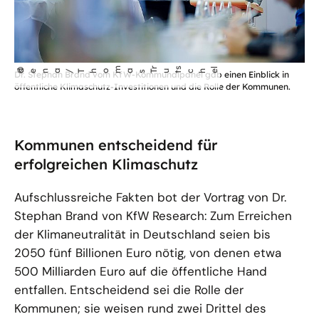
öffnet
m
r
s
l
©
dena/Tho
as T
che
ut
Dr. Stephan Brand vom KfW-Kommunalpanel gab einen Einblick in
Bild
öffentliche Klimaschutz-Investitionen und die Rolle der Kommunen.
in
einer
vergrößerten
Kommunen entscheidend für
Darstellung
erfolgreichen Klimaschutz
Aufschlussreiche Fakten bot der Vortrag von Dr.
Stephan Brand von KfW Research: Zum Erreichen
der Klimaneutralität in Deutschland seien bis
2050 fünf Billionen Euro nötig, von denen etwa
500 Milliarden Euro auf die öffentliche Hand
entfallen. Entscheidend sei die Rolle der
Kommunen; sie weisen rund zwei Drittel des