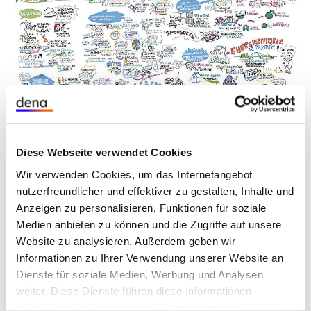
öffnet
©
dena
Visuelles Protokoll (graphic recording)
Bild
Diese Webseite verwendet Cookies
in
einer
Wir verwenden Cookies, um das Internetangebot
Unterstützung und Veränderung gefragt
vergrößerten
nutzerfreundlicher und effektiver zu gestalten, Inhalte und
Darstellung
– unter anderem bei der
Anzeigen zu personalisieren, Funktionen für soziale
Förderlandschaft
Medien anbieten zu können und die Zugriffe auf unsere
Website zu analysieren. Außerdem geben wir
In den anschließenden Beiträgen und
Informationen zu Ihrer Verwendung unserer Website an
Diskussionen ging es um die Rolle der
Dienste für soziale Medien, Werbung und Analysen
Energieagenturen, der Kommunalaufsichten und
weiter. Diese Dienste führen diese Informationen
möglicherweise mit weiteren Daten zusammen, die Sie
auch um Unterstützungsmöglichkeiten und