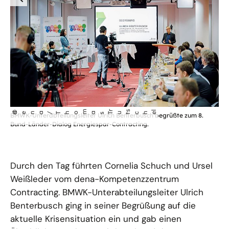
öffnet
m
r
s
l
©
dena/Tho
as T
che
ut
BMWK-Unterabteilungsleiter Ulrich Benterbusch begrüßte zum 8.
Bild
Bund-Länder-Dialog Energiespar-Contracting.
in
einer
vergrößerten
Durch den Tag führten Cornelia Schuch und Ursel
Darstellung
Weißleder vom dena-Kompetenzzentrum
Contracting. BMWK-Unterabteilungsleiter Ulrich
Benterbusch ging in seiner Begrüßung auf die
aktuelle Krisensituation ein und gab einen