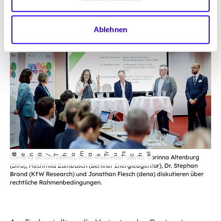
Fördermittelbeantragung.
Ablehnen
öffnet
m
r
s
l
©
dena/Tho
as T
che
ut
Cornelia Schuch (dena), Ursel Weißleder (dena), Corinna Altenburg
Bild
(Difu), Mechthild Zumbusch (Berliner Energieagentur), Dr. Stephan
in
Brand (KfW Research) und Jonathan Flesch (dena) diskutieren über
rechtliche Rahmenbedingungen.
einer
vergrößerten
Darstellung