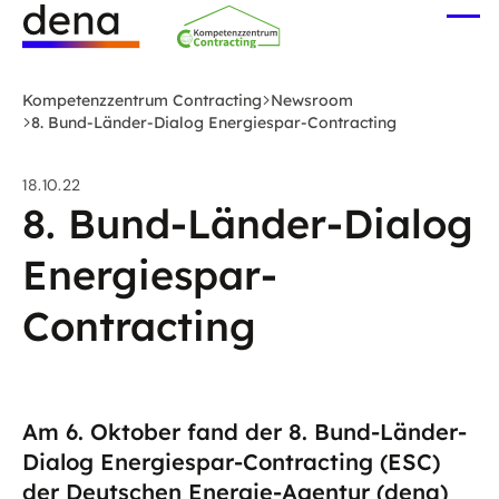
Zum
Me
Hauptinhalt
öff
Logo
springen
Deutsche
Kompetenzzentrum Contracting
Newsroom
Energie-
8. Bund-Länder-Dialog Energiespar-Contracting
Agentur
(dena)
18.10.22
-
8. Bund-Länder-Dialog
zur
Energiespar-
Startseite
Contracting
Am 6. Oktober fand der 8. Bund-Länder-
Dialog Energiespar-Contracting (ESC)
der Deutschen Energie-Agentur (dena)