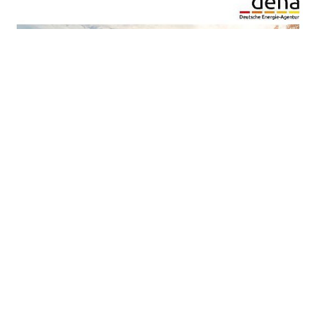
20.11.24
PUBLIKATION
EnergieStG: Besteuerung von Kraftstoffen
nach ihrer Klimawirkung
Stellungnahme zum nationalen
Energiesteuergesetz hinsichtlich der
Defossilisierung des Schwerlastverkehrs