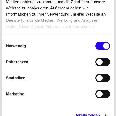
Medien anbieten zu können und die Zugriffe auf unsere
Einsatz von batterieelektrischen Lkw im
Website zu analysieren. Außerdem geben wir
Schwerlastverkehr
Informationen zu Ihrer Verwendung unserer Website an
Dienste für soziale Medien, Werbung und Analysen
Batterieelektrische Lkw: Nachhaltigkeit,
weiter. Diese Dienste führen diese Informationen
Marktentwicklung und Praxiserfahrungen bei
möglicherweise mit weiteren Daten zusammen, die Sie
schweren Nutzfahrzeugen
ihnen bereitgestellt haben oder die Sie im Rahmen Ihrer
Einwilligungsauswahl
Nutzung der Dienste gesammelt haben.
Notwendig
Präferenzen
Statistiken
©
nn
shutterstock/Schr
a
fs
i
Marketing
26.03.26
PUBLIKATION
Details zeigen