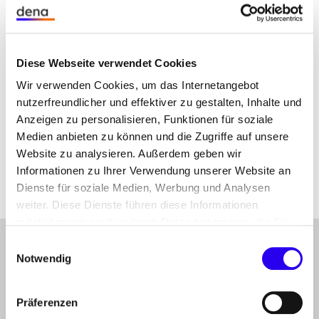
angegebene Kontaktadresse möglich. Der
Newsletter-Versand erfolgt entsprechend unserer
Datenschutzerklärung.
Diese Webseite verwendet Cookies
Die Angabe Ihres Namens und Ihrer Branche ist
Wir verwenden Cookies, um das Internetangebot
freiwillig und dient ausschließlich dazu, Sie bei
nutzerfreundlicher und effektiver zu gestalten, Inhalte und
Interesse persönlich anzusprechen.
Anzeigen zu personalisieren, Funktionen für soziale
Medien anbieten zu können und die Zugriffe auf unsere
Newsletter abbestellen
Website zu analysieren. Außerdem geben wir
Informationen zu Ihrer Verwendung unserer Website an
Dienste für soziale Medien, Werbung und Analysen
weiter. Diese Dienste führen diese Informationen
möglicherweise mit weiteren Daten zusammen, die Sie
ihnen bereitgestellt haben oder die Sie im Rahmen Ihrer
Einwilligungsauswahl
gehe
Nutzung der Dienste gesammelt haben.
Notwendig
Anmelden
Abonnieren Sie unseren Newsletter
nach
oben
Folgen Sie uns auf
Linkedin
Präferenzen