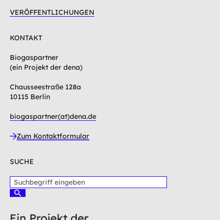
VERÖFFENTLICHUNGEN
KONTAKT
Biogaspartner
(ein Projekt der dena)
Chausseestraße 128a
10115 Berlin
biogaspartner(at)dena.de
Zum Kontaktformular
SUCHE
S
u
S
c
u
c
h
h
b