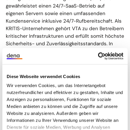
gewährleistet einen 24/7-SaaS-Betrieb auf
eigenen Servern sowie einen umfassenden
Kundenservice inklusive 24/7-Rufbereitschaft. Als
KRITIS-Unternehmen gehört VTA zu den Betreibern
kritischer Infrastrukturen und erfüllt somit höchste
Sicherheits- und Zuverlässigkeitsstandards. In
Kombination mit einem nach ISO/IEC 27001
zertifizierten ISMS und einer CreFo-Zertifizierung
macht dies VTA zu einem besonders
vertrauenswürdigen Partner für seine Kunden.
Diese Webseite verwendet Cookies
Wir verwenden Cookies, um das Internetangebot
VTA strebt danach, die deutschlandweite
nutzerfreundlicher und effektiver zu gestalten, Inhalte und
Vernetzung in der Massengutlogistik
Anzeigen zu personalisieren, Funktionen für soziale
voranzutreiben und ihre Systeme zur Verwaltung
Medien anbieten zu können und die Zugriffe auf unsere
der CO
-Emissionsreduktion von
2
Website zu analysieren. Außerdem geben wir
Energieprodukten europaweit auszubauen.
Informationen zu Ihrer Verwendung unserer Website an
Dienste für soziale Medien, Werbung und Analysen