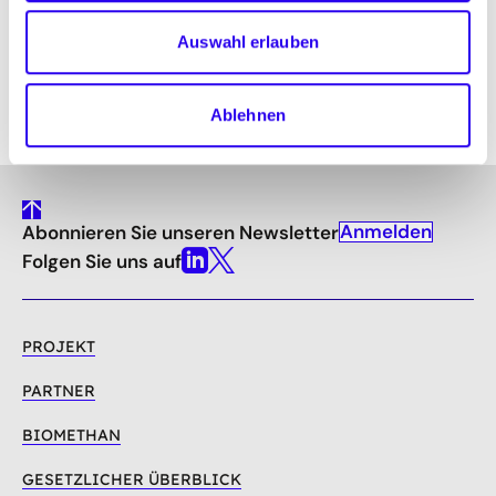
Auswahl erlauben
www.vta-software.de
Ablehnen
gehe
Anmelden
Abonnieren Sie unseren Newsletter
nach
oben
Folgen Sie uns auf
Linkedin
X
PROJEKT
PARTNER
BIOMETHAN
GESETZLICHER ÜBERBLICK