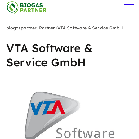
Zum
Me
Hauptinhalt
öff
springen
biogaspartner
Partner
VTA Software & Service GmbH
VTA Software &
Service GmbH