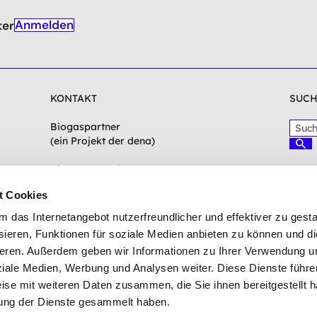
Anmelden
ter
KONTAKT
SUCH
S
Biogaspartner
u
(ein Projekt der dena)
S
c
u
c
h
Chausseestraße 128a
h
b
10115 Berlin
e
t Cookies
e
n
g
biogaspartner(at)dena.de
das Internetangebot nutzerfreundlicher und effektiver zu gestal
r
ieren, Funktionen für soziale Medien anbieten zu können und die
i
Zum Kontaktformular
eren. Außerdem geben wir Informationen zu Ihrer Verwendung u
f
f
ziale Medien, Werbung und Analysen weiter. Diese Dienste führe
e
ise mit weiteren Daten zusammen, die Sie ihnen bereitgestellt h
i
ung der Dienste gesammelt haben.
n