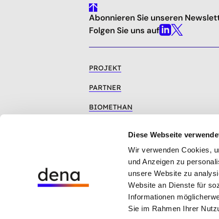
gehe
Abonnieren Sie unseren Newslet
nach
oben
Folgen Sie uns auf
Linkedin
X
PROJEKT
PARTNER
BIOMETHAN
GESETZLICHER ÜBERBLICK
Diese Webseite verwende
VERÖFFENTLICHUNGEN
Wir verwenden Cookies, um 
und Anzeigen zu personalis
unsere Website zu analysi
Website an Dienste für so
Hinweisgebersystem der dena
Informationen möglicherwe
Cookie-Einstellungen
Sie im Rahmen Ihrer Nutz
Datenschutz