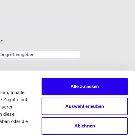
E
Alle zulassen
ten, Inhalte
 Zugriffe auf
Auswahl erlauben
nserer
n diese
aben oder die
Ablehnen