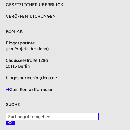
GESETZLICHER ÜBERBLICK
VERÖFFENTLICHUNGEN
KONTAKT
Biogaspartner
(ein Projekt der dena)
Chausseestraße 128a
10115 Berlin
biogaspartner(at)dena.de
Zum Kontaktformular
SUCHE
S
u
S
c
u