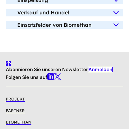
Einspeisung
Verkauf und Handel
Einsatzfelder von Biomethan
gehe
Anmelden
Abonnieren Sie unseren Newsletter
nach
oben
Folgen Sie uns auf
Linkedin
X
PROJEKT
PARTNER
BIOMETHAN