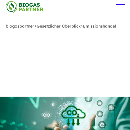
Zum
Me
Hauptinhalt
öff
springen
biogaspartner
Gesetzlicher Überblick
Emissionshandel