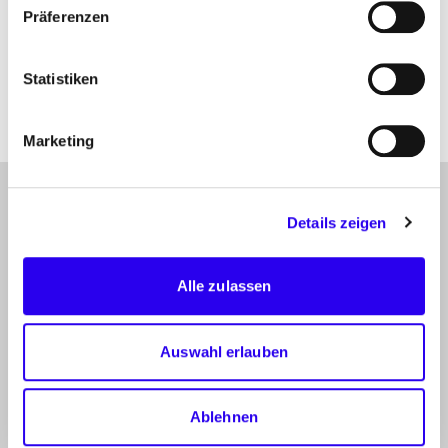
Präferenzen
(BEHG)
BEHG
Statistiken
Marketing
gehe
Anmelden
Abonnieren Sie unseren Newsletter
Details zeigen
nach
oben
Folgen Sie uns auf
Linkedin
X
Alle zulassen
PROJEKT
Auswahl erlauben
PARTNER
BIOMETHAN
Ablehnen
GESETZLICHER ÜBERBLICK