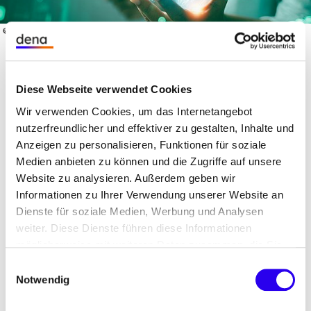
©
t
m
ages / Tha
i
_N
o
Get
yI
ipho
Diese Webseite verwendet Cookies
Wir verwenden Cookies, um das Internetangebot
nutzerfreundlicher und effektiver zu gestalten, Inhalte und
Anzeigen zu personalisieren, Funktionen für soziale
Medien anbieten zu können und die Zugriffe auf unsere
Website zu analysieren. Außerdem geben wir
Emissionshandel
Informationen zu Ihrer Verwendung unserer Website an
Dienste für soziale Medien, Werbung und Analysen
weiter. Diese Dienste führen diese Informationen
möglicherweise mit weiteren Daten zusammen, die Sie
European Union Emissions Trading
ihnen bereitgestellt haben oder die Sie im Rahmen Ihrer
Einwilligungsauswahl
Nutzung der Dienste gesammelt haben.
System (EU-ETS)
Notwendig
Brennstoffemissionshandelsgesetz