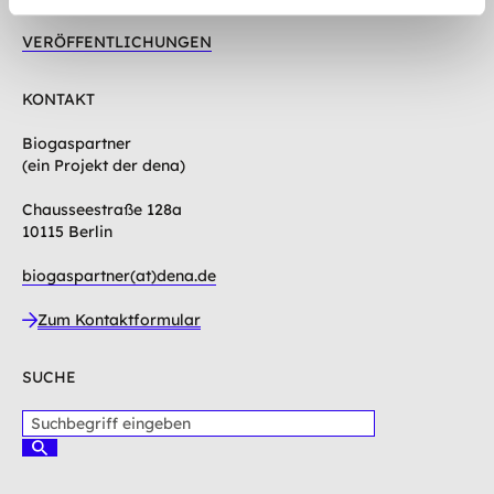
VERÖFFENTLICHUNGEN
KONTAKT
Biogaspartner
(ein Projekt der dena)
Chausseestraße 128a
10115 Berlin
biogaspartner(at)dena.de
Zum Kontaktformular
SUCHE
S
u
S
c
u
c
h