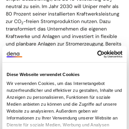
2
neutral zu sein. Im Jahr 2030 will Uniper mehr als
80 Prozent seiner installierten Kraftwerksleistung
zur CO
-freien Stromproduktion nutzen. Dazu
2
transformiert das Unternehmen die eigenen
Kraftwerke und Anlagen und investiert in flexible
und planbare Anlagen zur Stromerzeugung. Bereits
heute ist das Unternehmen einer der größten
Betreiber von Wasserkraftwerken in Europa und
treibt den weiteren Ausbau von Solar- und
Windenergie als Schlüssel für eine nachhaltigere
Diese Webseite verwendet Cookies
und sichere Zukunft voran. Das Gasportfolio wird
Wir verwenden Cookies, um das Internetangebot
schrittweise um grüne Gase wie Wasserstoff und
nutzerfreundlicher und effektiver zu gestalten, Inhalte und
Biomethan ergänzt mit dem Ziel der langfristigen
Anzeigen zu personalisieren, Funktionen für soziale
Umstellung.
Medien anbieten zu können und die Zugriffe auf unsere
Website zu analysieren. Außerdem geben wir
Uniper ist ein verlässlicher Partner für Kommunen,
Informationen zu Ihrer Verwendung unserer Website an
Stadtwerke und Industrieunternehmen bei der
Dienste für soziale Medien, Werbung und Analysen