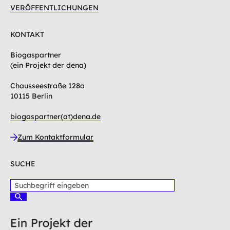
VERÖFFENTLICHUNGEN
KONTAKT
Biogaspartner
(ein Projekt der dena)
Chausseestraße 128a
10115 Berlin
biogaspartner(at)dena.de
Zum Kontaktformular
SUCHE
S
u
S
c
u
c
h
h
b
e