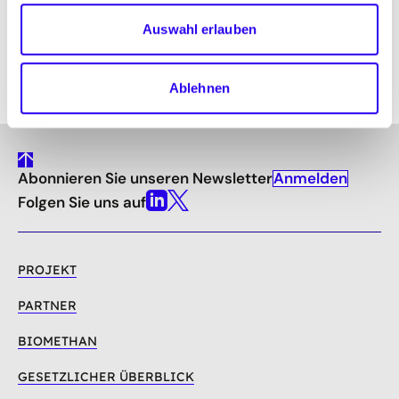
M +49 175 2241302
Auswahl erlauben
www.uniper.energy/de
Ablehnen
gehe
Anmelden
Abonnieren Sie unseren Newsletter
nach
oben
Folgen Sie uns auf
Linkedin
X
PROJEKT
PARTNER
BIOMETHAN
GESETZLICHER ÜBERBLICK