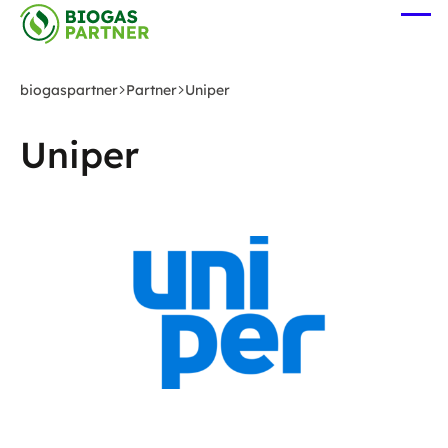
Zum
Me
Hauptinhalt
öff
springen
biogaspartner
Partner
Uniper
Uniper