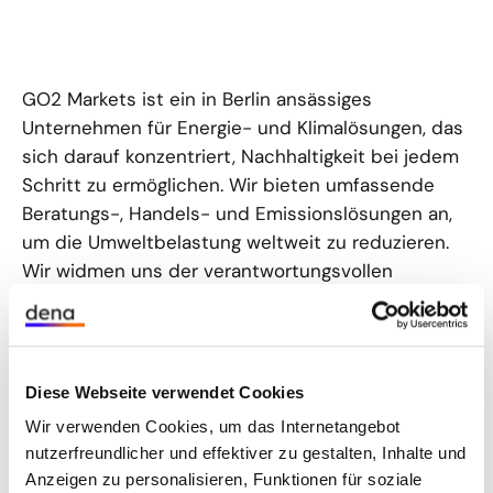
GO2 Markets ist ein in Berlin ansässiges
Unternehmen für Energie- und Klimalösungen, das
sich darauf konzentriert, Nachhaltigkeit bei jedem
Schritt zu ermöglichen. Wir bieten umfassende
Beratungs-, Handels- und Emissionslösungen an,
um die Umweltbelastung weltweit zu reduzieren.
Wir widmen uns der verantwortungsvollen
Transformation und Investition, von der
Treibhausgasbilanzierung bis hin zu
Klimaschutzstrategien, der Beschaffung
erneuerbarer Energien und dem
Diese Webseite verwendet Cookies
Portfoliomanagement.
Wir verwenden Cookies, um das Internetangebot
nutzerfreundlicher und effektiver zu gestalten, Inhalte und
Anzeigen zu personalisieren, Funktionen für soziale
GO2 Markets