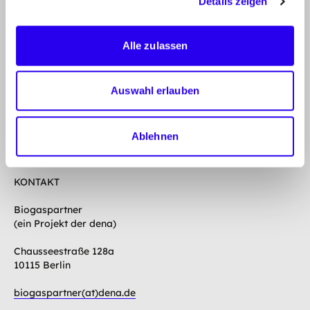
Details zeigen
PROJEKT
Alle zulassen
PARTNER
BIOMETHAN
Auswahl erlauben
GESETZLICHER ÜBERBLICK
Ablehnen
VERÖFFENTLICHUNGEN
KONTAKT
Biogaspartner
(ein Projekt der dena)
Chausseestraße 128a
10115 Berlin
biogaspartner(at)dena.de