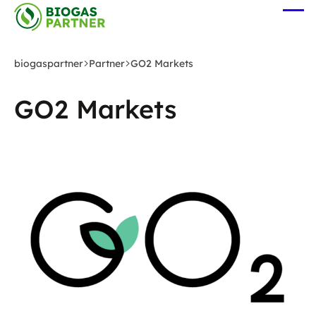
Zum
Me
Hauptinhalt
öff
springen
biogaspartner
Partner
GO2 Markets
GO2 Markets