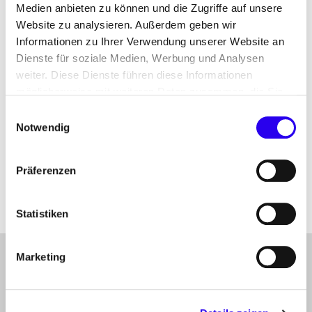
Medien anbieten zu können und die Zugriffe auf unsere
Website zu analysieren. Außerdem geben wir
Lisa Alschibaja
Informationen zu Ihrer Verwendung unserer Website an
Senior Sales Manager Green Gases
Dienste für soziale Medien, Werbung und Analysen
Ohlauer Str. 43
weiter. Diese Dienste führen diese Informationen
10999 Berlin
möglicherweise mit weiteren Daten zusammen, die Sie
ihnen bereitgestellt haben oder die Sie im Rahmen Ihrer
+49 (0) 163 6407 319
Einwilligungsauswahl
Nutzung der Dienste gesammelt haben.
Notwendig
www.go2-markets.com
Präferenzen
Statistiken
Marketing
gehe
Anmelden
Abonnieren Sie unseren Newsletter
nach
oben
Folgen Sie uns auf
Linkedin
X