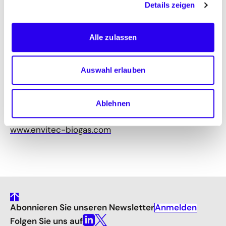
Details zeigen
EnviTec Biogas AG
Alle zulassen
Industriering 10a
49393 Lohne
Auswahl erlauben
T +49 (0) 44 42 / 8016 - 8100
F +49 (0) 44 42 / 8016 - 98100
Ablehnen
info(at)envitec-biogas.com
www.envitec-biogas.com
gehe
Anmelden
Abonnieren Sie unseren Newsletter
nach
oben
Folgen Sie uns auf
Linkedin
X