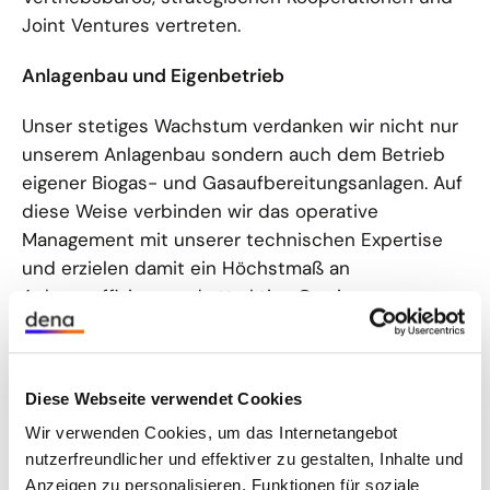
Joint Ventures vertreten.
Anlagenbau und Eigenbetrieb
Unser stetiges Wachstum verdanken wir nicht nur
unserem Anlagenbau sondern auch dem Betrieb
eigener Biogas- und Gasaufbereitungsanlagen. Auf
diese Weise verbinden wir das operative
Management mit unserer technischen Expertise
und erzielen damit ein Höchstmaß an
Anlageneffizienz und attraktive Gewinnmargen.
Technologische Entwicklungsarbeit
Weltweit genießen wir hohes Vertrauen bei
Diese Webseite verwendet Cookies
unseren Kunden. Gemessen an der installierten
Wir verwenden Cookies, um das Internetangebot
Leistung sind wir in Europa Marktführer. Unser
nutzerfreundlicher und effektiver zu gestalten, Inhalte und
herausragender Erfolg gründet sich auf unserer
Anzeigen zu personalisieren, Funktionen für soziale