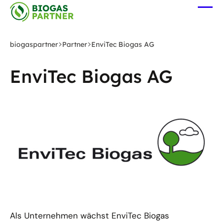
Zum
Me
Hauptinhalt
öff
springen
biogaspartner
Partner
EnviTec Biogas AG
EnviTec Biogas AG
Als Unternehmen wächst EnviTec Biogas