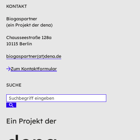
KONTAKT
Biogaspartner
(ein Projekt der dena)
Chausseestraße 128a
10115 Berlin
biogaspartner(at)dena.de
Zum Kontaktformular
SUCHE
S
u
S
c
u
c
h
h
b
e
e
n
g