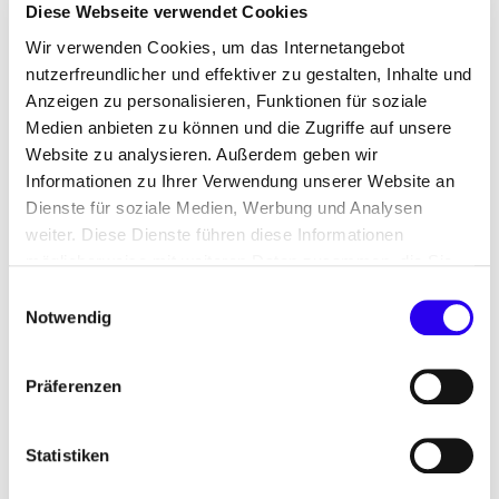
kommunale Versorgungsunternehmen in
Diese Webseite verwendet Cookies
Deutschland bei der Umstellung auf grüne Energie,
Wir verwenden Cookies, um das Internetangebot
insbesondere Biomethan. Wir bieten eine flexible
nutzerfreundlicher und effektiver zu gestalten, Inhalte und
Defossilisierung der Gasversorgung an, von
Anzeigen zu personalisieren, Funktionen für soziale
gemischten Gas-Biomethan-Vollversorgungen bis
Medien anbieten zu können und die Zugriffe auf unsere
hin zu 100% Biomethan-Vollversorgungen, und
Website zu analysieren. Außerdem geben wir
machen die Nutzung dieses Produkts einfacher
Informationen zu Ihrer Verwendung unserer Website an
Dienste für soziale Medien, Werbung und Analysen
und zugänglicher. ENGIE bietet verschiedene
weiter. Diese Dienste führen diese Informationen
Biomethan-Produkte an, darunter Hub-
möglicherweise mit weiteren Daten zusammen, die Sie
Lieferungen und vollständige Vor-Ort-Lieferungen
ihnen bereitgestellt haben oder die Sie im Rahmen Ihrer
Einwilligungsauswahl
für verschiedene Nutzungszwecke.
Nutzung der Dienste gesammelt haben.
Notwendig
Dank unseres umfassenden Know-hows und
unserer Präsenz in verschiedenen europäischen
Präferenzen
Ländern können wir eine zuverlässige und
effiziente Biomethanversorgung bieten. Mit
Statistiken
unserer Kompetenz im Bereich Marktzugang und
Risikomanagement für kohlenstoffarme Lösungen