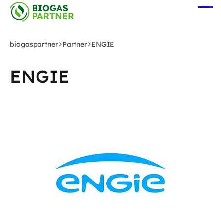
Zum
Me
Hauptinhalt
öff
springen
biogaspartner
Partner
ENGIE
ENGIE