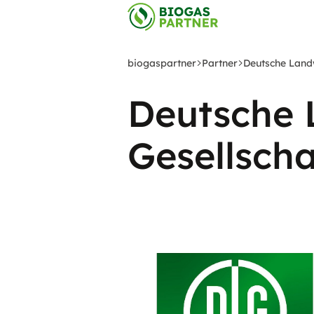
Zum
Hauptinhalt
springen
biogaspartner
Partner
Deutsche Landw
Deutsche 
Gesellscha