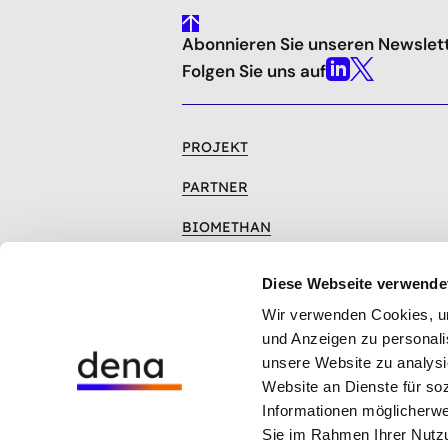
gehe
Abonnieren Sie unseren Newslet
nach
oben
Folgen Sie uns auf
Linkedin
X
PROJEKT
PARTNER
BIOMETHAN
GESETZLICHER ÜBERBLICK
Diese Webseite verwende
VERÖFFENTLICHUNGEN
Wir verwenden Cookies, um 
und Anzeigen zu personalis
unsere Website zu analysi
Website an Dienste für so
Hinweisgebersystem der dena
Informationen möglicherwe
Cookie-Einstellungen
Sie im Rahmen Ihrer Nutz
Datenschutz