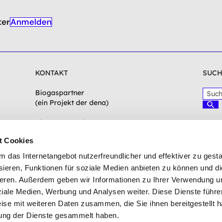
Anmelden
ter
KONTAKT
SUCH
S
Biogaspartner
u
(ein Projekt der dena)
S
c
u
c
h
Chausseestraße 128a
h
b
10115 Berlin
e
t Cookies
e
n
g
biogaspartner(at)dena.de
das Internetangebot nutzerfreundlicher und effektiver zu gestal
r
ieren, Funktionen für soziale Medien anbieten zu können und die
i
Zum Kontaktformular
eren. Außerdem geben wir Informationen zu Ihrer Verwendung u
f
f
ziale Medien, Werbung und Analysen weiter. Diese Dienste führe
e
ise mit weiteren Daten zusammen, die Sie ihnen bereitgestellt h
i
ung der Dienste gesammelt haben.
n