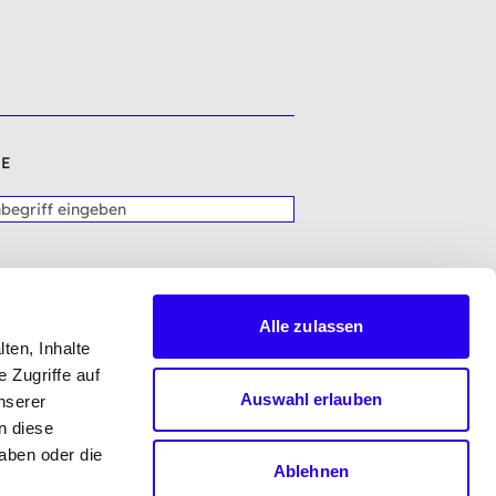
E
Alle zulassen
ten, Inhalte
 Zugriffe auf
Auswahl erlauben
nserer
n diese
aben oder die
Ablehnen