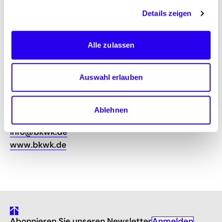
Details zeigen
Bundesverband Kraft-Wärme-Kopplung (B.KWK)
e. V.
Alle zulassen
Wulf Binde
Markgrafenstraße 56
10117 Berlin
Auswahl erlauben
Telefon +49 (0)30 2701 9281 0
Fax +49 (0)30 2701 9281 99
Ablehnen
info@bkwk.de
www.bkwk.de
gehe
Anmelden
Abonnieren Sie unseren Newsletter