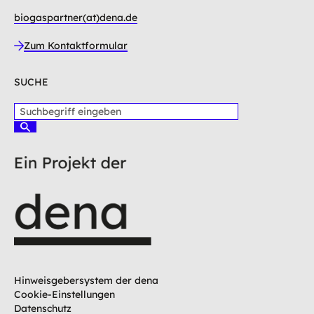
biogaspartner(at)dena.de
Zum Kontaktformular
SUCHE
S
u
S
c
u
c
h
h
b
e
e
n
g
r
i
f
f
e
i
Hinweisgebersystem der dena
n
Cookie-Einstellungen
g
Datenschutz