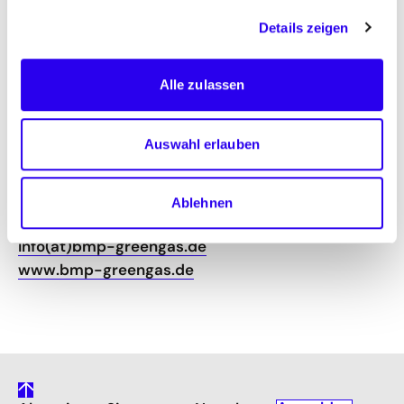
Konzerns.
Details zeigen
bmp greengas GmbH
Alle zulassen
Ganghoferstr. 68a
80339 München
Auswahl erlauben
Telefon +49 (0)89 30 90 58 7-0
Fax +49 (0)89 309 05 87 888
Ablehnen
info(at)bmp-greengas.de
www.bmp-greengas.de
gehe