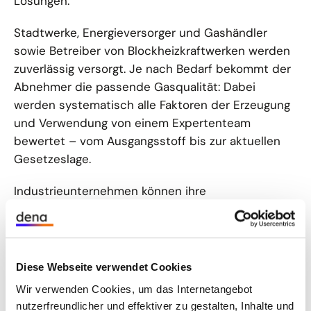
Lösungen.
Stadtwerke, Energieversorger und Gashändler
sowie Betreiber von Blockheizkraftwerken werden
zuverlässig versorgt. Je nach Bedarf bekommt der
Abnehmer die passende Gasqualität: Dabei
werden systematisch alle Faktoren der Erzeugung
und Verwendung von einem Expertenteam
bewertet – vom Ausgangsstoff bis zur aktuellen
Gesetzeslage.
Industrieunternehmen können ihre
Nachhaltigkeitsziele erreichen und ihre
Emissionsverpflichtungen erfüllen, indem sie
Biomethan nutzen. bmp greengas bietet
maßgeschneiderte Biomethanlösungen und
Diese Webseite verwendet Cookies
ermöglicht eine schnelle Umstellung von Erdgas
Wir verwenden Cookies, um das Internetangebot
auf Biomethan für die gesamte Produktion oder
nutzerfreundlicher und effektiver zu gestalten, Inhalte und