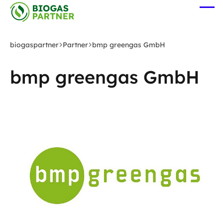
Zum
Me
Hauptinhalt
öff
springen
biogaspartner
Partner
bmp greengas GmbH
bmp greengas GmbH