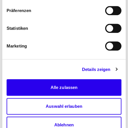
Betrieb eines Massenbilanzsystems für
Präferenzen
Biomethan (BiMaS) in Zusammenarbeit mit der
Green Navigation GmbH
Statistiken
Beratung zur Vermarktung und Handel von
Biomethan
Marketing
Anlagenbetrieb für Biogasaufbereitung und
Einspeiseprojekte
Details zeigen
technischer (herstellerunabhängig) und
kaufmännischer Anlagenservice und
Betriebsführung
Alle zulassen
Steuerung, Optimierung, Wartung und Service
von Biogasaufbereitungs- und Einspeiseanlagen
Auswahl erlauben
Branchenaustausch
Ablehnen