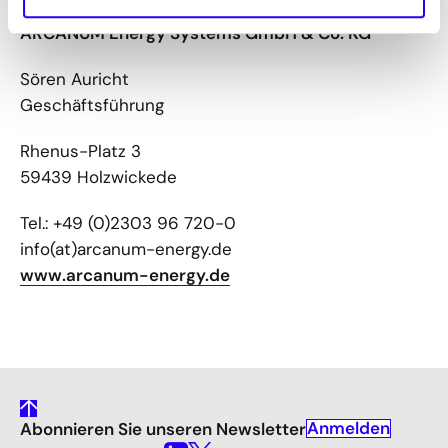
ARCANUM Energy Systems GmbH & Co. KG
Sören Auricht
Geschäftsführung
Rhenus-Platz 3
59439 Holzwickede
Tel.: +49 (0)2303 96 720-0
info(at)arcanum-energy.de
www.arcanum-energy.de
gehe
Anmelden
Abonnieren Sie unseren Newsletter
nach