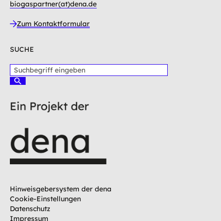
biogaspartner(at)dena.de
Zum Kontaktformular
SUCHE
S
u
S
c
u
c
h
h
b
e
e
n
g
r
i
f
f
e
i
Hinweisgebersystem der dena
n
Cookie-Einstellungen
g
Datenschutz
e
Impressum