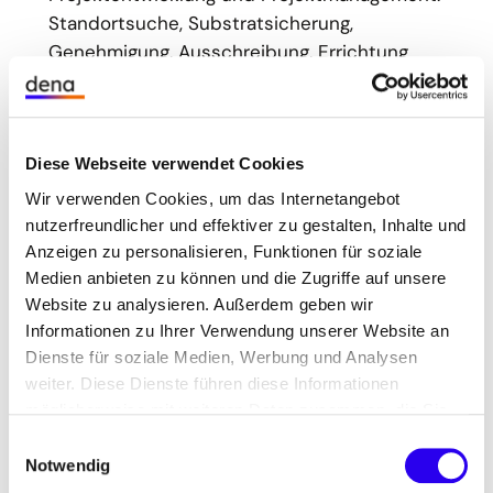
Standortsuche, Substratsicherung,
Genehmigung, Ausschreibung, Errichtung
Neubau- und Umbau von Biogasanlagen,
Biogassammelleitungen
Diese Webseite verwendet Cookies
Umstellung von NawaRo-Anlagen auf die
Produktion von Biomethan nach den Regularien
Wir verwenden Cookies, um das Internetangebot
nutzerfreundlicher und effektiver zu gestalten, Inhalte und
von RED II (Kraftstoffgas)
Anzeigen zu personalisieren, Funktionen für soziale
Post-EEG-Konzepte
Medien anbieten zu können und die Zugriffe auf unsere
Website zu analysieren. Außerdem geben wir
Projektentwicklung CNG, LNG
Informationen zu Ihrer Verwendung unserer Website an
Dienste für soziale Medien, Werbung und Analysen
Zertifizierung von Anlage nach
weiter. Diese Dienste führen diese Informationen
Nachhaltigkeitsverordnung
möglicherweise mit weiteren Daten zusammen, die Sie
ihnen bereitgestellt haben oder die Sie im Rahmen Ihrer
Bestimmung der Treibhausgasminderung mit
Einwilligungsauswahl
Nutzung der Dienste gesammelt haben.
Notwendig
dem ARCANUM THG Emission Check Rechner