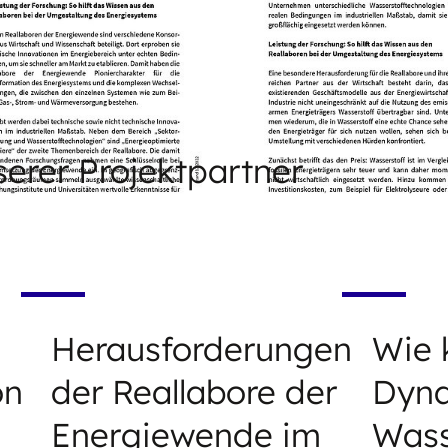
serer Projektpartner
Herausforderungen
Wie 
on
der Reallabore der
Dyna
Energiewende im
Wass