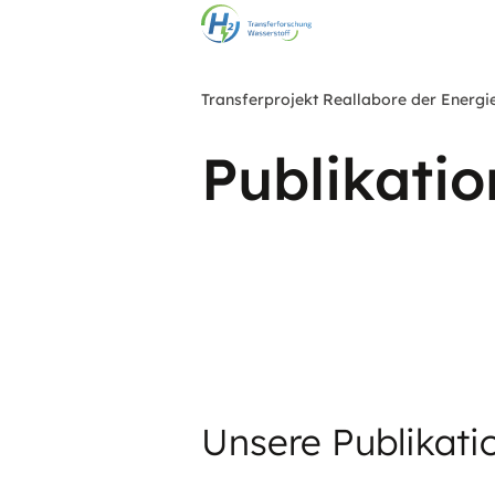
Zum
Hauptinhalt
springen
Transferprojekt Reallabore der Energ
Publikati
Unsere Publikati