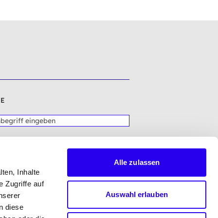
E
Alle zulassen
ten, Inhalte
 Zugriffe auf
Auswahl erlauben
nserer
n diese