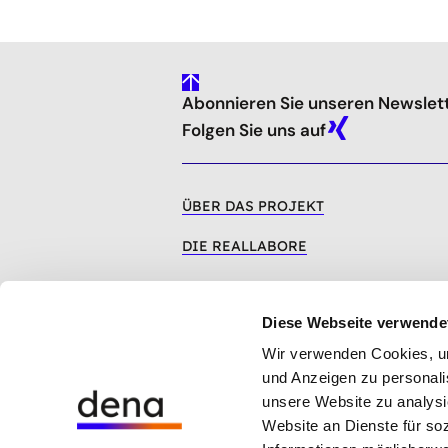
gehe
Abonnieren Sie unseren Newslet
nach
oben
Folgen Sie uns auf
Xing
ÜBER DAS PROJEKT
DIE REALLABORE
VERANSTALTUNGEN
Diese Webseite verwende
PUBLIKATIONEN
Wir verwenden Cookies, um 
PODCAST
und Anzeigen zu personalis
unsere Website zu analysi
Website an Dienste für so
Hinweisgebersystem der dena