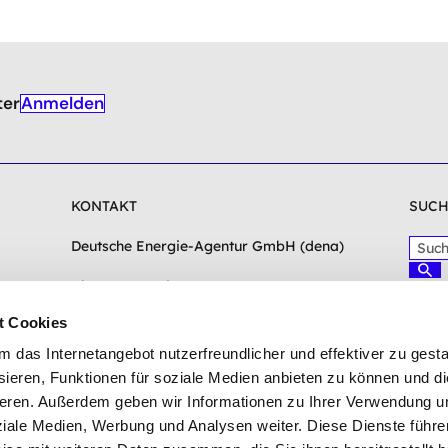
Anmelden
ter
KONTAKT
SUCH
S
Deutsche Energie-Agentur GmbH (dena)
u
S
c
Chausseestraße 128a
u
c
h
10115 Berlin
h
t Cookies
b
e
e
n
info(at)dena.de
das Internetangebot nutzerfreundlicher und effektiver zu gestal
g
ieren, Funktionen für soziale Medien anbieten zu können und die
r
Zum Kontaktformular
eren. Außerdem geben wir Informationen zu Ihrer Verwendung u
i
f
ziale Medien, Werbung und Analysen weiter. Diese Dienste führe
f