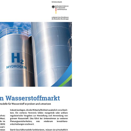
sserstoffmarkt
nergiewende mit dem
 werden marktnahe Lösungen
n Wasserstoffwirtschaft in
d getestet.