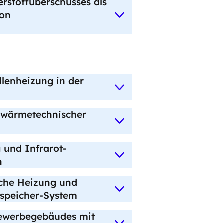
rstoffüberschusses als
von
llenheizung in der
ng wärmetechnischer
 und Infrarot-
n
sche Heizung und
speicher-System
Gewerbegebäudes mit