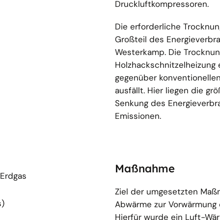
Druckluftkompressoren.
Die erforderliche Trocknu
Großteil des Energieverbr
Westerkamp. Die Trocknung
Holzhackschnitzelheizung 
gegenüber konventionellen
ausfällt. Hier liegen die g
Senkung des Energieverbr
Emissionen.
Maßnahme
 Erdgas
Ziel der umgesetzten Maßn
s)
Abwärme zur Vorwärmung d
Hierfür wurde ein Luft-Wä