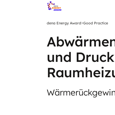
Zum
Hauptinhalt
springen
dena Energy Award
Good Practice
Abwärmen
und Druck
Raumheiz
Wärmerückgewinn