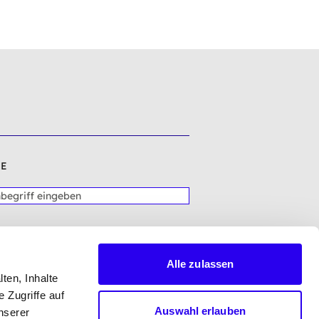
E
Alle zulassen
ten, Inhalte
 Zugriffe auf
Auswahl erlauben
nserer