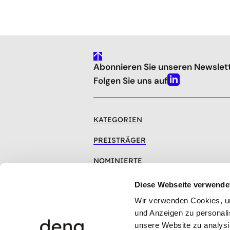
gehe
Abonnieren Sie unseren Newslet
nach
oben
Folgen Sie uns auf
Linkedin
KATEGORIEN
PREISTRÄGER
NOMINIERTE
GOOD PRACTICE
Diese Webseite verwende
Wir verwenden Cookies, um 
FAQ
und Anzeigen zu personalis
unsere Website zu analysi