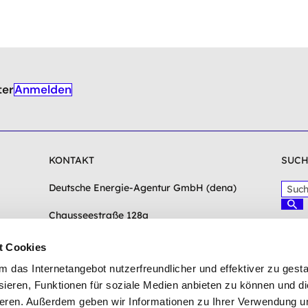
Anmelden
ter
KONTAKT
SUCH
S
Deutsche Energie-Agentur GmbH (dena)
u
S
c
Chausseestraße 128a
u
c
h
10115 Berlin
h
b
e
t Cookies
e
n
info(at)dena-energy-award.de
das Internetangebot nutzerfreundlicher und effektiver zu gestal
g
r
Zum Kontaktformular
ieren, Funktionen für soziale Medien anbieten zu können und die
i
eren. Außerdem geben wir Informationen zu Ihrer Verwendung u