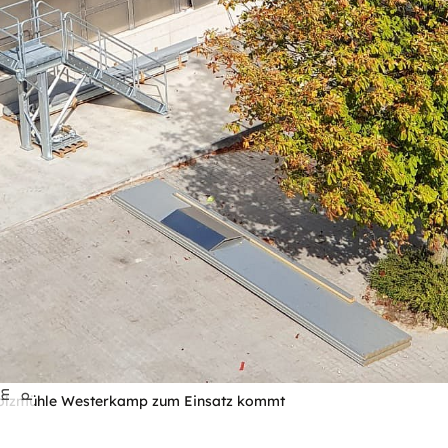
 Holzmühle Westerkamp zum Einsatz kommt
p