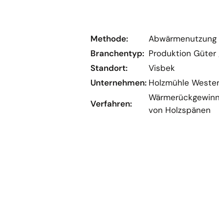
einer
vergrößerten
Darstellung
Methode:
Abwärmenutzung 
Branchentyp:
Produktion Güter 
Standort:
Visbek
Unternehmen:
Holzmühle West
Wärmerückgewinn
Verfahren:
von Holzspänen