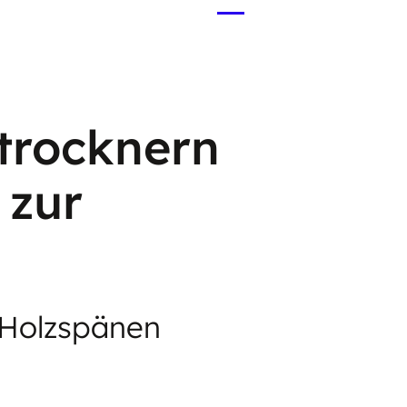
Menü
öffnen
trocknern
 zur
 Holzspänen