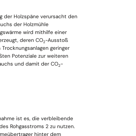
ng der Holzspäne verursacht den
auchs der Holzmühle
swärme wird mithilfe einer
erzeugt, deren CO
-Ausstoß
2
 Trocknungsanlagen geringer
rößten Potenziale zur weiteren
auchs und damit der CO
-
2
ahme ist es, die verbleibende
es Rohgasstroms 2 zu nutzen.
rmeübertrager hinter dem