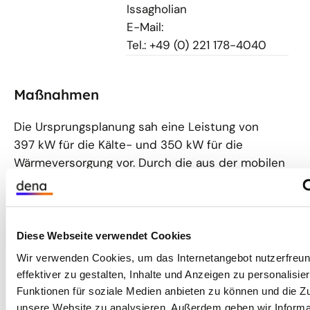
Issagholian
E-Mail:
Tel.: +49 (0) 221 178-4040
Maßnahmen
Die Ursprungsplanung sah eine Leistung von
397 kW für die Kälte- und 350 kW für die
Wärmeversorgung vor. Durch die aus der mobilen
Versorgung erfassten und analysierten Lastgänge
konnte eine Spitzenleistung von 328 kW für die
Kälte und von 202kW für die Wärme ermittelt
werden.
Diese Webseite verwendet Cookies
Wir verwenden Cookies, um das Internetangebot nutzerfreun
Für den ganzjährigen Kältebedarf sind nun zwei
effektiver zu gestalten, Inhalte und Anzeigen zu personalisier
Kompressionskältemaschinen integriert. Die erste
Funktionen für soziale Medien anbieten zu können und die Zug
Maschine mit energieeffizientem,
unsere Website zu analysieren. Außerdem geben wir Informa