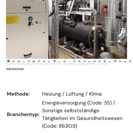
©
Rhe
g
gy so
nEner
e - next ener
ut
Kompressionskältemaschine mit magnetgelagertem Turbo-
i
i
l
Verdichter.
Methode:
Heizung / Lüftung / Klima
Energieversorgung (Code: 35) /
Sonstige selbstständige
Branchentyp:
Tätigkeiten im Gesundheitswesen
(Code: 86.90.9)