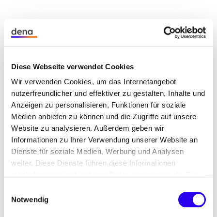
Pioneer
Diese Webseite verwendet Cookies
Wir verwenden Cookies, um das Internetangebot
nutzerfreundlicher und effektiver zu gestalten, Inhalte und
Publikumspreis für kleine und
Anzeigen zu personalisieren, Funktionen für soziale
mittlere Unternehmen
Medien anbieten zu können und die Zugriffe auf unsere
Website zu analysieren. Außerdem geben wir
Informationen zu Ihrer Verwendung unserer Website an
Honoriert wird mit diesem Sonderpreis das
Dienste für soziale Medien, Werbung und Analysen
besondere Engagement kleiner und mittlerer
weiter. Diese Dienste führen diese Informationen
Unternehmen, die trotz begrenzter Mittel die
möglicherweise mit weiteren Daten zusammen, die Sie
Herausforderungen der Energiewende als Chance
ihnen bereitgestellt haben oder die Sie im Rahmen Ihrer
Einwilligungsauswahl
begreifen und eine Vorreiterrolle übernehmen. Aus
Nutzung der Dienste gesammelt haben.
Notwendig
allen Bewerbungen der Hauptkategorien werden