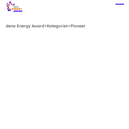
Zum
Me
Hauptinhalt
öff
springen
dena Energy Award
Kategorien
Pioneer