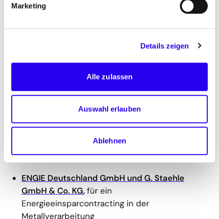
Marketing
Entwicklung eines maßgeschneiderten und KI-
gestützten Energie-Management-Systems
SCHOTT AG
,
für die umfassende
Details zeigen
Abwärmenutzung in der Spezialglasherstellung
Flender GmbH
,
für den Einsatz einer
Alle zulassen
industriellen Großwärmepumpe zur
Abwärmenutzung
Auswahl erlauben
Kategorie 3: Gemeinsam mehr erreichen!
- Energiedienstleistungen als Enabler der
Ablehnen
Energiewende.
ENGIE Deutschland GmbH und G. Staehle
GmbH & Co. KG
,
für ein
Energieeinsparcontracting in der
Metallverarbeitung