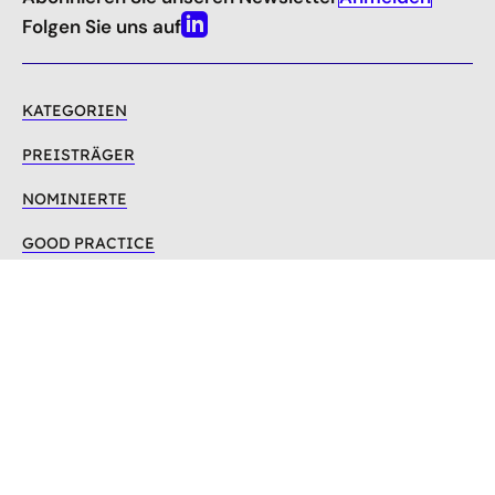
nach
oben
Folgen Sie uns auf
Linkedin
KATEGORIEN
PREISTRÄGER
NOMINIERTE
GOOD PRACTICE
FAQ
KONTAKT
Deutsche Energie-Agentur GmbH (dena)
Chausseestraße 128a
10115 Berlin