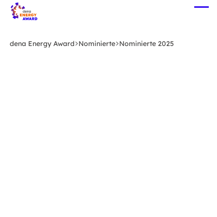
Zum
Me
Hauptinhalt
öff
springen
dena Energy Award
Nominierte
Nominierte 2025