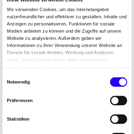
Energiewendeprojekte.
Wir verwenden Cookies, um das Internetangebot
nutzerfreundlicher und effektiver zu gestalten, Inhalte und
MAHLE GmbH
,
für die kombinierte Strom- und
Anzeigen zu personalisieren, Funktionen für soziale
Wärmegewinnung aus Sonnenenergie in
Medien anbieten zu können und die Zugriffe auf unsere
Verbindung mit saisonaler Speicherung
Website zu analysieren. Außerdem geben wir
Informationen zu Ihrer Verwendung unserer Website an
Pöppelmann GmbH & Co. KG
,
für den Bau einer
Dienste für soziale Medien, Werbung und Analysen
innovativen Produktionshalle für eine
weiter. Diese Dienste führen diese Informationen
nachhaltige Kunststofffertigung
möglicherweise mit weiteren Daten zusammen, die Sie
ihnen bereitgestellt haben oder die Sie im Rahmen Ihrer
Einwilligungsauswahl
Maier Bros. GmbH
,
für nachhaltige Lösungen für
Nutzung der Dienste gesammelt haben.
Notwendig
Transportfahrzeuge und zur Stromversorgung
bei Filmproduktionen
Präferenzen
Kategorie 2: Von smart bis digital! - Die
Bandbreite der Energieeffizienz.
Statistiken
KIS Antriebstechnik GmbH & Co. KG
,
für die