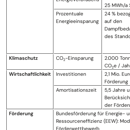
25 MWh/a 
Prozentuale
24 % bezo
Energieeinsparung
auf den
Dampfbeda
des Stando
Klimaschutz
CO
-Einsparung
2.000 Ton
2
CO
e / Jah
2
Wirtschaftlichkeit
Investitionen
2,1 Mio. Eu
Förderung
Amortisationszeit
5,5 Jahre 
Berücksich
der Förde
Förderung
Bundesförderung für Energie- 
Ressourceneffizienz (EEW): Modu
Förderwettbewerb