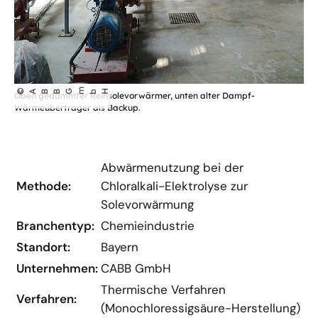
©
CABB Gm
bH
Oben gedämmter Reinsolevorwärmer, unten alter Dampf-
Wärmeübertrager als Backup.
Abwärmenutzung bei der
Methode:
Chloralkali-Elektrolyse zur
Solevorwärmung
Branchentyp:
Chemieindustrie
Standort:
Bayern
Unternehmen:
CABB GmbH
Thermische Verfahren
Verfahren:
(Monochloressigsäure-Herstellung)