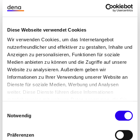
Ofenabsaugungen der Ziegelbrennofenrauchgase
beträgt im Mittel 450 °C und weist nach dem
Wärmeübertrager immer noch eine verbleibende
Diese Webseite verwendet Cookies
und ungenutzte Temperatur von ca. 300 °C auf.
Wir verwenden Cookies, um das Internetangebot
nutzerfreundlicher und effektiver zu gestalten, Inhalte und
7.300 MWh/a Erdgas
Anzeigen zu personalisieren, Funktionen für soziale
Absolute
Zunahme: 530 MWh/a Strom
Medien anbieten zu können und die Zugriffe auf unsere
Energieeinsparung:
(durch zusätzlichen
Website zu analysieren. Außerdem geben wir
Informationen zu Ihrer Verwendung unserer Website an
Rauchgasventilator)
Dienste für soziale Medien, Werbung und Analysen
Relative
30 % (Standort)
weiter. Diese Dienste führen diese Informationen
Energieeinsparung:
möglicherweise mit weiteren Daten zusammen, die Sie
KfW
ihnen bereitgestellt haben oder die Sie im Rahmen Ihrer
Einwilligungsauswahl
Förderung:
Energieeffizienzprogramm-
Nutzung der Dienste gesammelt haben.
Notwendig
Abwärme (294)
Inbetriebnahme:
05/2017
Präferenzen