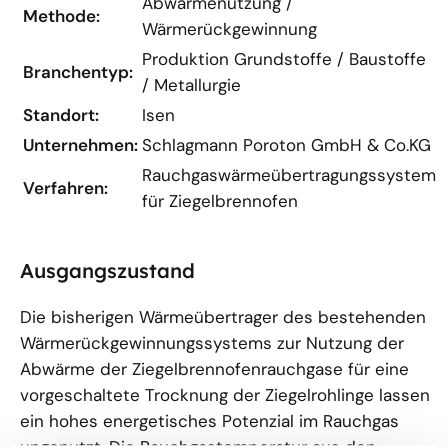
vergrößerten
Abwärmenutzung /
Methode:
Darstellung
Wärmerückgewinnung
Produktion Grundstoffe / Baustoffe
Branchentyp:
/ Metallurgie
Standort:
Isen
Unternehmen:
Schlagmann Poroton GmbH & Co.KG
Rauchgaswärmeübertragungssystem
Verfahren:
für Ziegelbrennofen
Ausgangszustand
Die bisherigen Wärmeübertrager des bestehenden
Wärmerückgewinnungssystems zur Nutzung der
Abwärme der Ziegelbrennofenrauchgase für eine
vorgeschaltete Trocknung der Ziegelrohlinge lassen
ein hohes energetisches Potenzial im Rauchgas
ungenutzt. Die Rauchgastemperatur aus den