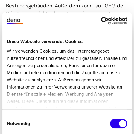
Bestandsgebäuden. Außerdem kann laut GEG der
Primärenergiefaktor bereits ab einem Einsatz von
mind. 30 % Biomethan für das gesamte Mischgas
von 0,92 auf 0,5 gesetzt werden. Durch die hohen
Förderungen werden große Potenziale geboten,
Diese Webseite verwendet Cookies
um CO
Emissionen zu reduzieren.
2
Wir verwenden Cookies, um das Internetangebot
Uwe Bauer, Geschäftsführer, E.ON Bioerdgas GmbH
nutzerfreundlicher und effektiver zu gestalten, Inhalte und
Anzeigen zu personalisieren, Funktionen für soziale
pledierte in seinem Vortrag, dass keine Engpässe
Medien anbieten zu können und die Zugriffe auf unsere
in der Vermarktung von Biogas/Biomethan gesehen
Website zu analysieren. Außerdem geben wir
werden. Die Nachfrage ist da und wird auch weiter
Informationen zu Ihrer Verwendung unserer Website an
steigen. Die gesetzlichen Anforderungen der
Dienste für soziale Medien, Werbung und Analysen
Biogasbranche bezüglich der Inputstoffe weg von
weiter. Diese Dienste führen diese Informationen
Energiepflanzen zu Gülle, Mist und Stroh sind
möglicherweise mit weiteren Daten zusammen, die Sie
dabei umsetzbar. Außerdem wird die flexible
ihnen bereitgestellt haben oder die Sie im Rahmen Ihrer
Einwilligungsauswahl
Strombereitstellung von Biogasanlagen immer
Nutzung der Dienste gesammelt haben.
Notwendig
wichtiger. Wünschenswert wäre jedoch, wenn das