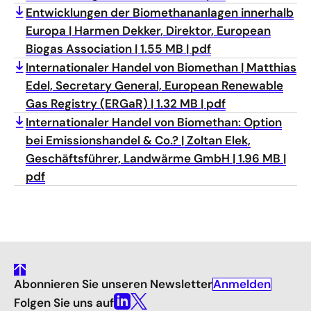
Entwicklungen der Biomethananlagen innerhalb
Europa
Harmen Dekker, Direktor, European
Biogas Association
1.55 MB
pdf
Internationaler Handel von Biomethan
Matthias
Edel, Secretary General, European Renewable
Gas Registry (ERGaR)
1.32 MB
pdf
Internationaler Handel von Biomethan: Option
bei Emissionshandel & Co.?
Zoltan Elek,
Geschäftsführer, Landwärme GmbH
1.96 MB
pdf
gehe
Anmelden
Abonnieren Sie unseren Newsletter
nach
oben
Folgen Sie uns auf
Linkedin
X