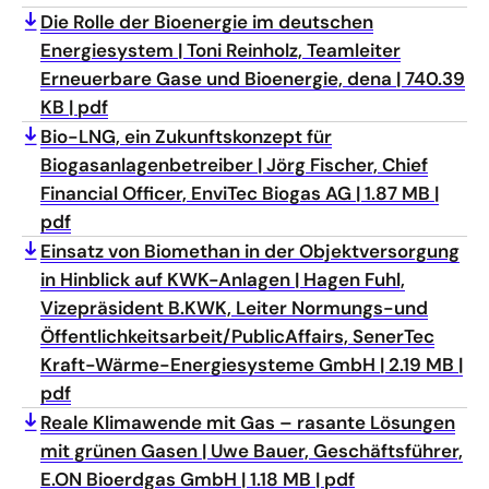
Die Rolle der Bioenergie im deutschen
Energiesystem
Toni Reinholz, Teamleiter
Erneuerbare Gase und Bioenergie, dena
740.39
KB
pdf
Bio-LNG, ein Zukunftskonzept für
Biogasanlagenbetreiber
Jörg Fischer, Chief
Financial Officer, EnviTec Biogas AG
1.87 MB
pdf
Einsatz von Biomethan in der Objektversorgung
in Hinblick auf KWK-Anlagen
Hagen Fuhl,
Vizepräsident B.KWK, Leiter Normungs-und
Öffentlichkeitsarbeit/PublicAffairs, SenerTec
Kraft-Wärme-Energiesysteme GmbH
2.19 MB
pdf
Reale Klimawende mit Gas – rasante Lösungen
mit grünen Gasen
Uwe Bauer, Geschäftsführer,
E.ON Bioerdgas GmbH
1.18 MB
pdf