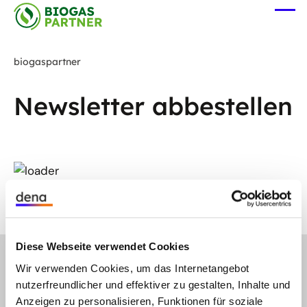
Zum
Me
Hauptinhalt
öff
springen
biogaspartner
Newsletter abbestellen
Diese Webseite verwendet Cookies
gehe
Wir verwenden Cookies, um das Internetangebot
Anmelden
Abonnieren Sie unseren Newsletter
nach
nutzerfreundlicher und effektiver zu gestalten, Inhalte und
oben
Folgen Sie uns auf
Linkedin
X
Anzeigen zu personalisieren, Funktionen für soziale