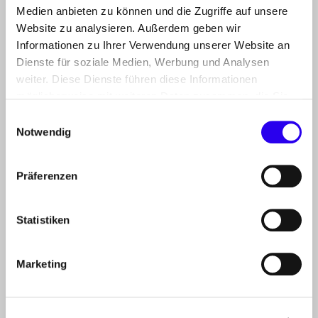
Medien anbieten zu können und die Zugriffe auf unsere
Website zu analysieren. Außerdem geben wir
PROJEKT
Informationen zu Ihrer Verwendung unserer Website an
Dienste für soziale Medien, Werbung und Analysen
PARTNER
weiter. Diese Dienste führen diese Informationen
möglicherweise mit weiteren Daten zusammen, die Sie
BIOMETHAN
ihnen bereitgestellt haben oder die Sie im Rahmen Ihrer
Einwilligungsauswahl
GESETZLICHER ÜBERBLICK
Nutzung der Dienste gesammelt haben.
Notwendig
VERÖFFENTLICHUNGEN
Präferenzen
KONTAKT
Biogaspartner
Statistiken
(ein Projekt der dena)
Chausseestraße 128a
Marketing
10115 Berlin
biogaspartner(at)dena.de