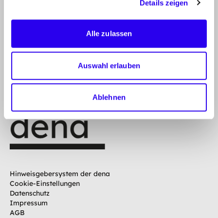
Details zeigen
Zum Kontaktformular
Alle zulassen
SUCHE
S
u
Auswahl erlauben
S
c
u
c
h
h
b
e
Ablehnen
e
n
g
r
i
f
f
e
i
Hinweisgebersystem der dena
n
Cookie-Einstellungen
g
Datenschutz
e
Impressum
b
AGB